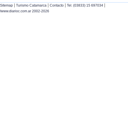
|
|
|
|
Sitemap
Turismo Catamarca
Contacto
Tel. (03833) 15 697034
/www.diarioc.com.ar 2002-2026