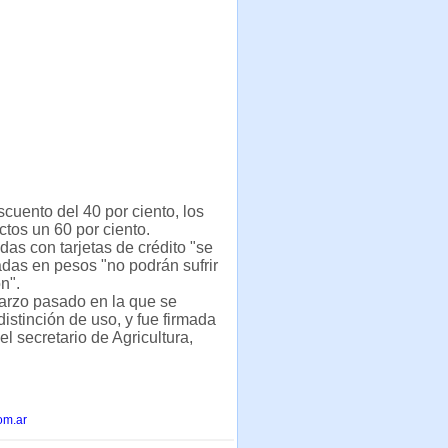
cuento del 40 por ciento, los
ctos un 60 por ciento.
s con tarjetas de crédito "se
adas en pesos "no podrán sufrir
n".
marzo pasado en la que se
istinción de uso, y fue firmada
l secretario de Agricultura,
om.ar