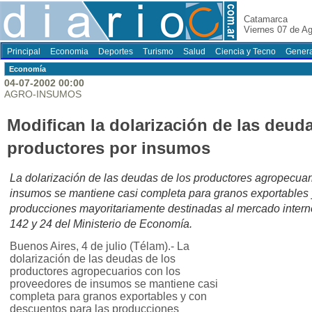
Catamarca
Viernes 07 de A
Principal
Economia
Deportes
Turismo
Salud
Ciencia y Tecno
Genera
Economí­a
04-07-2002 00:00
AGRO-INSUMOS
Modifican la dolarización de las deud
productores por insumos
La dolarización de las deudas de los productores agropecuar
insumos se mantiene casi completa para granos exportables 
producciones mayoritariamente destinadas al mercado interno
142 y 24 del Ministerio de Economía.
Buenos Aires, 4 de julio (Télam).- La
dolarización de las deudas de los
productores agropecuarios con los
proveedores de insumos se mantiene casi
completa para granos exportables y con
descuentos para las producciones