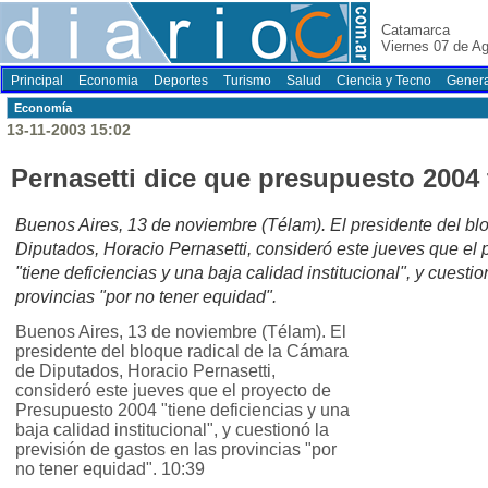
Catamarca
Viernes 07 de A
Principal
Economia
Deportes
Turismo
Salud
Ciencia y Tecno
Genera
Economí­a
13-11-2003 15:02
Pernasetti dice que presupuesto 2004 
Buenos Aires, 13 de noviembre (Télam). El presidente del bl
Diputados, Horacio Pernasetti, consideró este jueves que el
"tiene deficiencias y una baja calidad institucional", y cuesti
provincias "por no tener equidad".
Buenos Aires, 13 de noviembre (Télam). El
presidente del bloque radical de la Cámara
de Diputados, Horacio Pernasetti,
consideró este jueves que el proyecto de
Presupuesto 2004 "tiene deficiencias y una
baja calidad institucional", y cuestionó la
previsión de gastos en las provincias "por
no tener equidad". 10:39