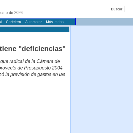
Buscar:
gosto de 2026
l
Cartelera
Automotor
Más leidas
tiene "deficiencias"
oque radical de la Cámara de
 proyecto de Presupuesto 2004
onó la previsión de gastos en las