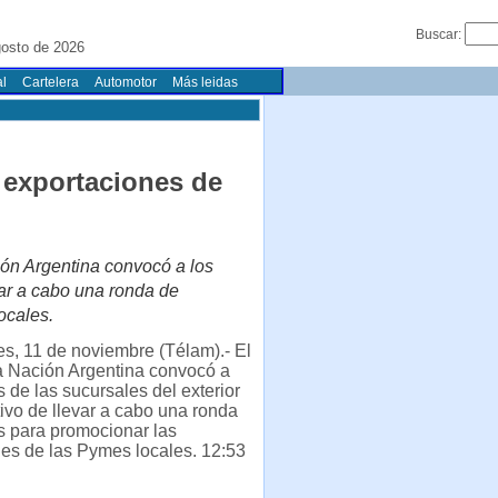
Buscar:
gosto de 2026
l
Cartelera
Automotor
Más leidas
exportaciones de
ión Argentina convocó a los
var a cabo una ronda de
ocales.
s, 11 de noviembre (Télam).- El
a Nación Argentina convocó a
s de las sucursales del exterior
tivo de llevar a cabo una ronda
s para promocionar las
es de las Pymes locales. 12:53