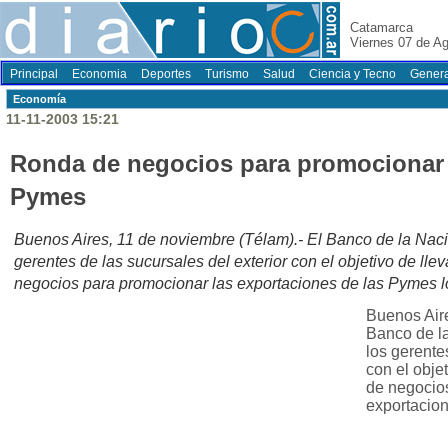
Catamarca
Viernes 07 de A
Principal
Economia
Deportes
Turismo
Salud
Ciencia y Tecno
Genera
Economí­a
11-11-2003 15:21
Ronda de negocios para promocionar 
Pymes
Buenos Aires, 11 de noviembre (Télam).- El Banco de la Nac
gerentes de las sucursales del exterior con el objetivo de lle
negocios para promocionar las exportaciones de las Pymes l
Buenos Aire
Banco de l
los gerente
con el obje
de negocio
exportacion