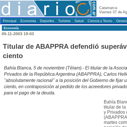
Catamarca
Viernes 07 de A
Principal
Economia
Deportes
Turismo
Salud
Ciencia y Tecno
Genera
Economí­a
05-11-2003 19:03
Titular de ABAPPRA defendió superávit
ciento
Bahía Blanca, 5 de noviembre (Télam).- El titular de la Asoc
Privados de la República Argentina (ABAPPRA), Carlos Heller
"absolutamente racional" a la posición del Gobierno de fijar un
ciento, en contraposición al pedido de los acreedores privad
para el pago de la deuda.
Bahía Blanc
titular de 
y Privados 
(ABAPPRA), 
martes como