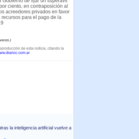
l Gobierno de fijar un superávit
 por ciento, en contraposición al
os acreedores privados en favor
recursos para el pago de la
19
 veces.)
eproducción de esta noticia, citando la
www.diarioc.com.ar
 la inteligencia artificial vuelve a