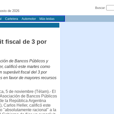
Buscar:
gosto de 2026
l
Cartelera
Automotor
Más leidas
 fiscal de 3 por
iación de Bancos Públicos y
, calificó este martes como
 superávit fiscal del 3 por
os en favor de mayores recursos
a, 5 de noviembre (Télam).- El
la Asociación de Bancos Públicos
de la República Argentina
Carlos Heller, calificó este
 "absolutamente racional" a la