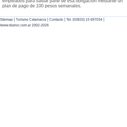
empleados para saldar parte de esa obligación mediante un
plan de pago de 100 pesos semanales.
|
|
|
|
Sitemap
Turismo Catamarca
Contacto
Tel. (03833) 15 697034
/www.diarioc.com.ar 2002-2026