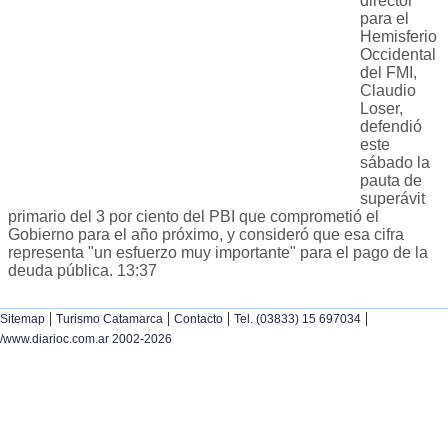
director
para el
Hemisferio
Occidental
del FMI,
Claudio
Loser,
defendió
este
sábado la
pauta de
superávit
primario del 3 por ciento del PBI que comprometió el
Gobierno para el año próximo, y consideró que esa cifra
representa "un esfuerzo muy importante" para el pago de la
deuda pública. 13:37
|
|
|
|
Sitemap
Turismo Catamarca
Contacto
Tel. (03833) 15 697034
/www.diarioc.com.ar 2002-2026