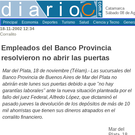
Catamarca
Sábado 08 de Ag
Principal
Economia
Deportes
Turismo
Salud
Ciencia y Tecno
Genera
18-11-2002 12:34
Corralito
Empleados del Banco Provincia
resolvieron no abrir las puertas
Mar del Plata, 18 de noviembre (Télam).- Las sucursales del
Banco Provincia de Buenos Aires de Mar del Plata no
abrirán este lunes sus puertas debido a que "no hay
garantías laborales" ante la nueva situación planteada por el
fallo del juez Federal, Alfredo López, que dictaminó el
pasado jueves la devolución de los depósitos de más de 10
mil ahorristas que tienen sus dineros atrapados en el
corralito financiero.
Mar del
Plata, 18