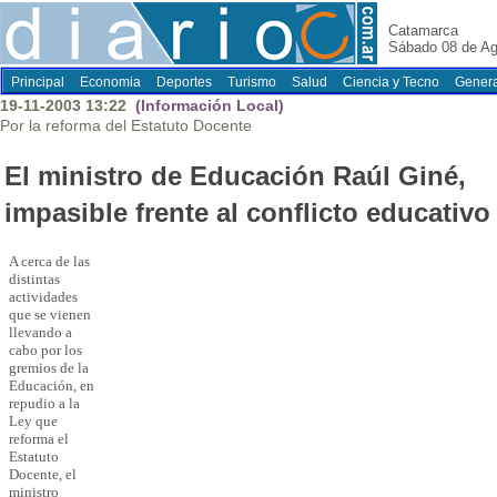
Catamarca
Sábado 08 de Ag
Principal
Economia
Deportes
Turismo
Salud
Ciencia y Tecno
Genera
19-11-2003 13:22
(Información Local)
Por la reforma del Estatuto Docente
El ministro de Educación Raúl Giné,
impasible frente al conflicto educativo
A cerca de las
distintas
actividades
que se vienen
llevando a
cabo por los
gremios de la
Educación, en
repudio a la
Ley que
reforma el
Estatuto
Docente, el
ministro