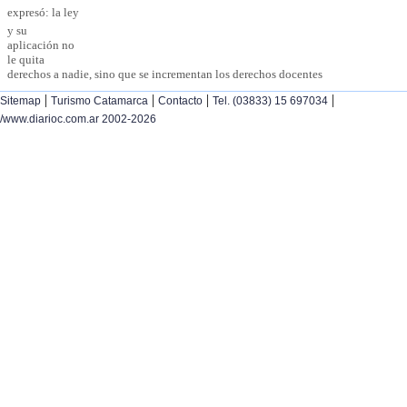
expresó: la ley
y su
aplicación no
le quita
derechos a nadie, sino que se incrementan los derechos docentes
|
|
|
|
Sitemap
Turismo Catamarca
Contacto
Tel. (03833) 15 697034
/www.diarioc.com.ar 2002-2026