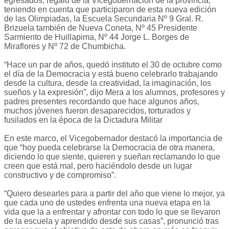
egresados, regalo de la Vicegobernación de la provincia,
teniendo en cuenta que participaron de esta nueva edición
de las Olimpiadas, la Escuela Secundaria Nº 9 Gral. R.
Brizuela también de Nueva Coneta, Nº 45 Presidente
Sarmiento de Huillapima, Nº 44 Jorge L. Borges de
Miraflores y Nº 72 de Chumbicha.
“Hace un par de años, quedó instituto el 30 de octubre como
el día de la Democracia y está bueno celebrarlo trabajando
desde la cultura, desde la creatividad, la imaginación, los
sueños y la expresión”, dijo Mera a los alumnos, profesores y
padres presentes recordando que hace algunos años,
muchos jóvenes fueron desaparecidos, torturados y
fusilados en la época de la Dictadura Militar
En este marco, el Vicegobernador destacó la importancia de
que “hoy pueda celebrarse la Democracia de otra manera,
diciendo lo que siente, quieren y sueñan reclamando lo que
creen que está mal, pero haciéndolo desde un lugar
constructivo y de compromiso”.
“Quiero desearles para a partir del año que viene lo mejor, ya
que cada uno de ustedes enfrenta una nueva etapa en la
vida que la a enfrentar y afrontar con todo lo que se llevaron
de la escuela y aprendido desde sus casas”, pronunció tras