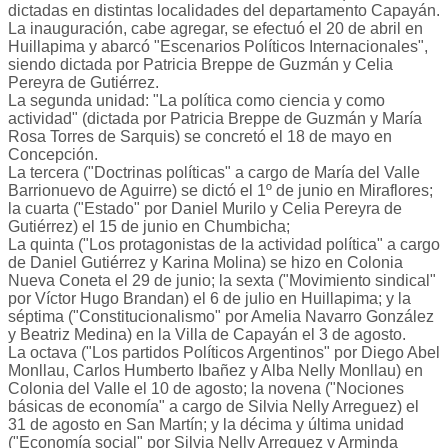
dictadas en distintas localidades del departamento Capayán.
La inauguración, cabe agregar, se efectuó el 20 de abril en
Huillapima y abarcó "Escenarios Políticos Internacionales",
siendo dictada por Patricia Breppe de Guzmán y Celia
Pereyra de Gutiérrez.
La segunda unidad: "La política como ciencia y como
actividad" (dictada por Patricia Breppe de Guzmán y María
Rosa Torres de Sarquis) se concretó el 18 de mayo en
Concepción.
La tercera ("Doctrinas políticas" a cargo de María del Valle
Barrionuevo de Aguirre) se dictó el 1º de junio en Miraflores;
la cuarta ("Estado" por Daniel Murilo y Celia Pereyra de
Gutiérrez) el 15 de junio en Chumbicha;
La quinta ("Los protagonistas de la actividad política" a cargo
de Daniel Gutiérrez y Karina Molina) se hizo en Colonia
Nueva Coneta el 29 de junio; la sexta ("Movimiento sindical"
por Víctor Hugo Brandan) el 6 de julio en Huillapima; y la
séptima ("Constitucionalismo" por Amelia Navarro González
y Beatriz Medina) en la Villa de Capayán el 3 de agosto.
La octava ("Los partidos Políticos Argentinos" por Diego Abel
Monllau, Carlos Humberto Ibañez y Alba Nelly Monllau) en
Colonia del Valle el 10 de agosto; la novena ("Nociones
básicas de economía" a cargo de Silvia Nelly Arreguez) el
31 de agosto en San Martín; y la décima y última unidad
("Economía social" por Silvia Nelly Arreguez y Arminda