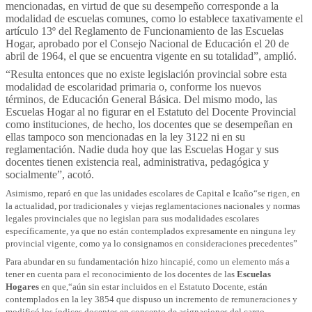
mencionadas, en virtud de que su desempeño corresponde a la
modalidad de escuelas comunes, como lo establece taxativamente el
artículo 13º del Reglamento de Funcionamiento de las Escuelas
Hogar, aprobado por el Consejo Nacional de Educación el 20 de
abril de 1964, el que se encuentra vigente en su totalidad”, amplió.
“Resulta entonces que no existe legislación provincial sobre esta
modalidad de escolaridad primaria o, conforme los nuevos
términos, de Educación General Básica. Del mismo modo, las
Escuelas Hogar al no figurar en el Estatuto del Docente Provincial
como instituciones, de hecho, los docentes que se desempeñan en
ellas tampoco son mencionadas en la ley 3122 ni en su
reglamentación. Nadie duda hoy que las Escuelas Hogar y sus
docentes tienen existencia real, administrativa, pedagógica y
socialmente”, acotó.
Asimismo, reparó en que las unidades escolares de Capital e Icaño“se rigen, en
la actualidad, por tradicionales y viejas reglamentaciones nacionales y normas
legales provinciales que no legislan para sus modalidades escolares
específicamente, ya que no están contemplados expresamente en ninguna ley
provincial vigente, como ya lo consignamos en consideraciones precedentes”
Para abundar en su fundamentación hizo hincapié, como un elemento más a
tener en cuenta para el reconocimiento de los docentes de las
Escuelas
Hogares
en que,“aún sin estar incluidos en el Estatuto Docente, están
contemplados en la ley 3854 que dispuso un incremento de remuneraciones y
modificó los índices docentes en concepto de asignaciones del cargo,