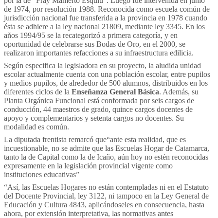
por la de "Fray Mamerto Esquiú". Luego fue intervenida en junio
de 1974, por resolución 1988. Reconocida como escuela común de
jurisdicción nacional fue transferida a la provincia en 1978 cuando
ésta se adhiere a la ley nacional 21809, mediante ley 3345. En los
años 1994/95 se la recategorizó a primera categoría, y en
oportunidad de celebrarse sus Bodas de Oro, en el 2000, se
realizaron importantes refacciones a su infraestructura edilicia.
Según especifica la legisladora en su proyecto, la aludida unidad
escolar actualmente cuenta con una población escolar, entre pupilos
y medios pupilos, de alrededor de 500 alumnos, distribuidos en los
diferentes ciclos de la
Enseñanza General Básica
. Además, su
Planta Orgánica Funcional está conformada por seis cargos de
conducción, 44 maestros de grado, quince cargos docentes de
apoyo y complementarios y setenta cargos no docentes. Su
modalidad es común.
La diputada frentista remarcó que“ante esta realidad, que es
incuestionable, no se admite que las Escuelas Hogar de Catamarca,
tanto la de Capital como la de Icaño, aún hoy no estén reconocidas
expresamente en la legislación provincial vigente como
instituciones educativas”
“Así, las Escuelas Hogares no están contempladas ni en el Estatuto
del Docente Provincial, ley 3122, ni tampoco en la Ley General de
Educación y Cultura 4843, aplicándoseles en consecuencia, hasta
ahora, por extensión interpretativa, las normativas antes