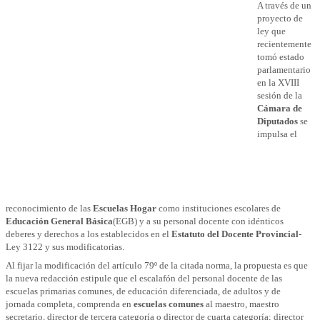
A través de un
proyecto de
ley que
recientemente
tomó estado
parlamentario
en la XVIII
sesión de la
Cámara de
Diputados
se
impulsa el
reconocimiento de las
Escuelas Hogar
como instituciones escolares de
Educación General Básica
(EGB) y a su personal docente con idénticos
deberes y derechos a los establecidos en el
Estatuto del Docente Provincial
-
Ley 3122 y sus modificatorias.
Al fijar la modificación del artículo 79º de la citada norma, la propuesta es que
la nueva redacción estipule que el escalafón del personal docente de las
escuelas primarias comunes, de educación diferenciada, de adultos y de
jornada completa, comprenda en
escuelas comunes
al maestro, maestro
secretario, director de tercera categoría o director de cuarta categoría; director