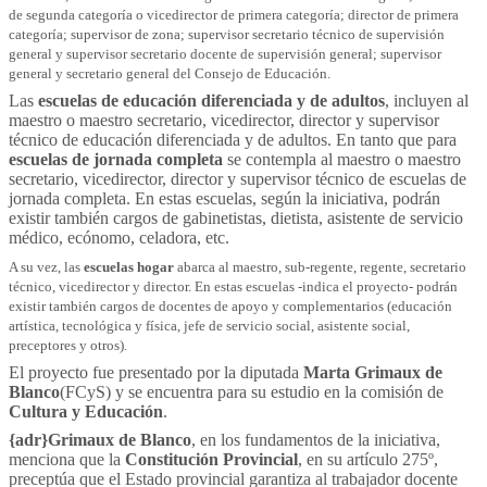
de segunda categoría o vicedirector de primera categoría; director de primera
categoría; supervisor de zona; supervisor secretario técnico de supervisión
general y supervisor secretario docente de supervisión general; supervisor
general y secretario general del Consejo de Educación.
Las
escuelas de educación diferenciada y de adultos
, incluyen al
maestro o maestro secretario, vicedirector, director y supervisor
técnico de educación diferenciada y de adultos. En tanto que para
escuelas de jornada completa
se contempla al maestro o maestro
secretario, vicedirector, director y supervisor técnico de escuelas de
jornada completa. En estas escuelas, según la iniciativa, podrán
existir también cargos de gabinetistas, dietista, asistente de servicio
médico, ecónomo, celadora, etc.
A su vez, las
escuelas hogar
abarca al maestro, sub-regente, regente, secretario
técnico, vicedirector y director. En estas escuelas -indica el proyecto- podrán
existir también cargos de docentes de apoyo y complementarios (educación
artística, tecnológica y física, jefe de servicio social, asistente social,
preceptores y otros).
El proyecto fue presentado por la diputada
Marta Grimaux de
Blanco
(FCyS) y se encuentra para su estudio en la comisión de
Cultura y Educación
.
{adr}Grimaux de Blanco
, en los fundamentos de la iniciativa,
menciona que la
Constitución Provincial
, en su artículo 275º,
preceptúa que el Estado provincial garantiza al trabajador docente