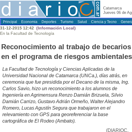
Catamarca
Jueves 06 de Ag
Principal
Economia
Deportes
Turismo
Salud
Ciencia y Tecno
Genera
31-12-2015 12:42
(Información Local)
En la Facultad de Tecnología
Reconocimiento al trabajo de becarios
en el programa de riesgos ambientales
La Facultad de Tecnología y Ciencias Aplicadas de la
Universidad Nacional de Catamarca (UNCa.), días atrás, en
ceremonia que fue presidida por el Decano de la misma, Ing.
Carlos Savio, hizo un reconocimiento a los alumnos de
Ingeniería en Agrimensura Renzo Damián Brizuela, Silvio
Damián Carrizo, Gustavo Adrián Ormeño, Walter Alejandro
Romero, Lucas Agustín Segura que trabajaron en el
relevamiento con GPS para georeferenciar la base
cartográfica de El Rodeo (Ambato).
(DIARIOC,