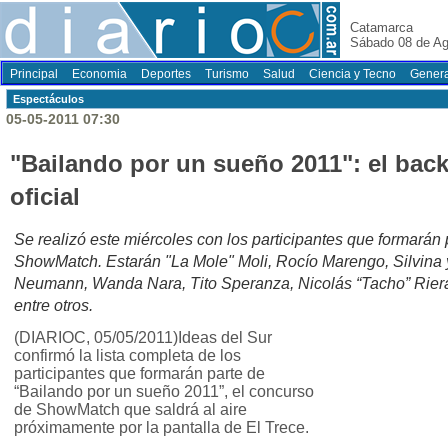
Catamarca
Sábado 08 de Ag
Principal
Economia
Deportes
Turismo
Salud
Ciencia y Tecno
Genera
Espectáculos
05-05-2011 07:30
"Bailando por un sueño 2011": el back
oficial
Se realizó este miércoles con los participantes que formarán
ShowMatch. Estarán "La Mole" Moli, Rocío Marengo, Silvina 
Neumann, Wanda Nara, Tito Speranza, Nicolás “Tacho” Riera 
entre otros.
(DIARIOC, 05/05/2011)Ideas del Sur
confirmó la lista completa de los
participantes que formarán parte de
“Bailando por un sueño 2011”, el concurso
de ShowMatch que saldrá al aire
próximamente por la pantalla de El Trece.