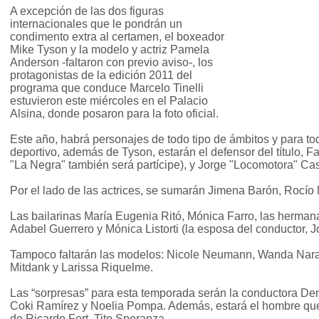
A excepción de las dos figuras
internacionales que le pondrán un
condimento extra al certamen, el boxeador
Mike Tyson y la modelo y actriz Pamela
Anderson -faltaron con previo aviso-, los
protagonistas de la edición 2011 del
programa que conduce Marcelo Tinelli
estuvieron este miércoles en el Palacio
Alsina, donde posaron para la foto oficial.
Este año, habrá personajes de todo tipo de ámbitos y para tod
deportivo, además de Tyson, estarán el defensor del título, F
"La Negra" también será partícipe), y Jorge "Locomotora" Cas
Por el lado de las actrices, se sumarán Jimena Barón, Rocío
Las bailarinas María Eugenia Ritó, Mónica Farro, las herman
Adabel Guerrero y Mónica Listorti (la esposa del conductor, J
Tampoco faltarán las modelos: Nicole Neumann, Wanda Nara,
Mitdank y Larissa Riquelme.
Las “sorpresas” para esta temporada serán la conductora De
Coki Ramírez y Noelia Pompa. Además, estará el hombre que
de Ricardo Fort, Tito Speranza.