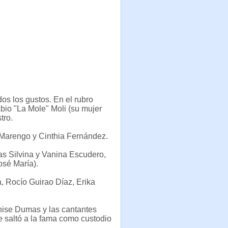
os los gustos. En el rubro
abio "La Mole" Moli (su mujer
tro.
 Marengo y Cinthia Fernández.
as Silvina y Vanina Escudero,
osé María).
 Rocío Guirao Díaz, Erika
nise Dumas y las cantantes
 saltó a la fama como custodio