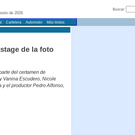
Buscar:
osto de 2026
l
Cartelera
Automotor
Más leidas
stage de la foto
 parte del certamen de
y Vanina Escudero, Nicole
y el productor Pedro Alfonso,