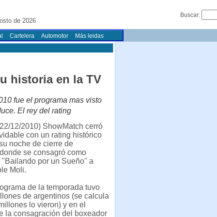
Buscar:
osto de 2026
l
Cartelera
Automotor
Más leidas
u historia en la TV
010 fue el programa mas visto
ce. El rey del rating
22/12/2010) ShowMatch cerró
vidable con un rating histórico
su noche de cierre de
donde se consagró como
 "Bailando por un Sueño" a
le Moli.
rograma de la temporada tuvo
illones de argentinos (se calcula
millones lo vieron) y en el
 la consagración del boxeador