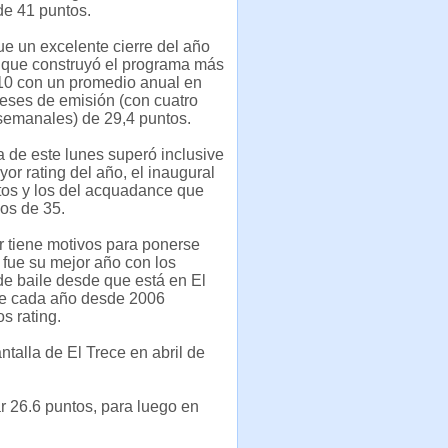
de 41 puntos.
e un excelente cierre del año
i que construyó el programa más
010 con un promedio anual en
eses de emisión (con cuatro
semanales) de 29,4 puntos.
 de este lunes superó inclusive
yor rating del año, el inaugural
tos y los del acquadance que
cos de 35.
r tiene motivos para ponerse
e fue su mejor año con los
e baile desde que está en El
e cada año desde 2006
s rating.
ntalla de El Trece en abril de
r 26.6 puntos, para luego en