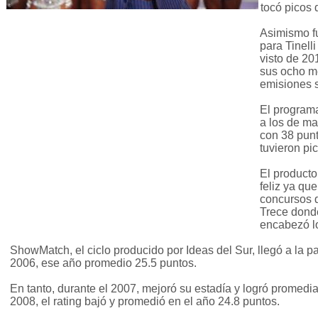
tocó picos 
Asimismo fu
para Tinell
visto de 2
sus ocho m
emisiones 
El programa
a los de ma
con 38 pun
tuvieron pi
El producto
feliz ya qu
concursos d
Trece dond
encabezó lo
ShowMatch, el ciclo producido por Ideas del Sur, llegó a la pa
2006, ese año promedio 25.5 puntos.
En tanto, durante el 2007, mejoró su estadía y logró promedia
2008, el rating bajó y promedió en el año 24.8 puntos.