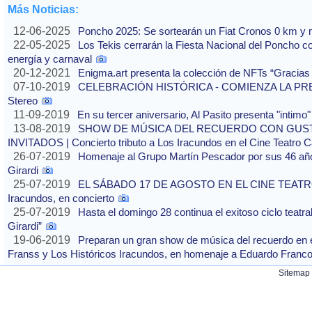
Más Noticias:
12-06-2025
Poncho 2025: Se sortearán un Fiat Cronos 0 km y n
22-05-2025
Los Tekis cerrarán la Fiesta Nacional del Poncho 
energía y carnaval
20-12-2021
Enigma.art presenta la colección de NFTs “Gracias
07-10-2019
CELEBRACIÓN HISTÓRICA - COMIENZA LA PREVE
Stereo
11-09-2019
En su tercer aniversario, Al Pasito presenta "intim
13-08-2019
SHOW DE MÚSICA DEL RECUERDO CON GUS
INVITADOS | Concierto tributo a Los Iracundos en el Cine Teatro 
26-07-2019
Homenaje al Grupo Martín Pescador por sus 46 años
Girardi
25-07-2019
EL SÁBADO 17 DE AGOSTO EN EL CINE TEATRO 
Iracundos, en concierto
25-07-2019
Hasta el domingo 28 continua el exitoso ciclo teatra
Girardi”
19-06-2019
Preparan un gran show de música del recuerdo en 
Franss y Los Históricos Iracundos, en homenaje a Eduardo Franc
Sitemap