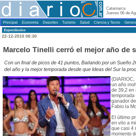
Catamarca
Jueves 06 de Ag
Principal
Economia
Deportes
Turismo
Salud
Ciencia y Tecno
Genera
Espectáculos
22-12-2010 06:30
Marcelo Tinelli cerró el mejor año de s
Con un final de picos de 41 puntos, Bailando por un Sueño 2
del año y la mejor temporada desde que Ideas del Sur la produ
(DIARIOC, 
un año inol
de 39,2 en 
temporada 
ganador de
Fabio la Mo
El último p
en vilo a m
que casi 4 
momento de