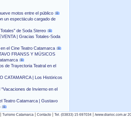
ueve motos entre el público
con un espectáculo cargado de
 Totales” de Soda Stereo
NTA | Gracias Totales-Soda
o" en el Cine Teatro Catamarca
TAVO FRANSS Y MÚSICOS
Catamarca
 de Trayectoria Teatral en el
CATAMARCA | Los Históricos
l “Vacaciones de Invierno en el
el Teatro Catamarca | Gustavo
o
|
|
|
|
Turismo Catamarca
Contacto
Tel. (03833) 15 697034
/www.diarioc.com.ar 