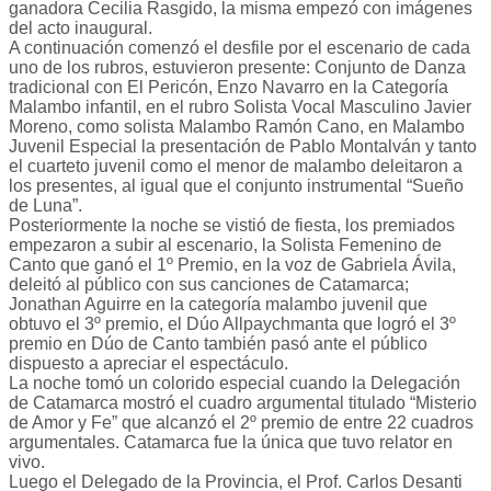
ganadora Cecilia Rasgido, la misma empezó con imágenes
del acto inaugural.
A continuación comenzó el desfile por el escenario de cada
uno de los rubros, estuvieron presente: Conjunto de Danza
tradicional con El Pericón, Enzo Navarro en la Categoría
Malambo infantil, en el rubro Solista Vocal Masculino Javier
Moreno, como solista Malambo Ramón Cano, en Malambo
Juvenil Especial la presentación de Pablo Montalván y tanto
el cuarteto juvenil como el menor de malambo deleitaron a
los presentes, al igual que el conjunto instrumental “Sueño
de Luna”.
Posteriormente la noche se vistió de fiesta, los premiados
empezaron a subir al escenario, la Solista Femenino de
Canto que ganó el 1º Premio, en la voz de Gabriela Ávila,
deleitó al público con sus canciones de Catamarca;
Jonathan Aguirre en la categoría malambo juvenil que
obtuvo el 3º premio, el Dúo Allpaychmanta que logró el 3º
premio en Dúo de Canto también pasó ante el público
dispuesto a apreciar el espectáculo.
La noche tomó un colorido especial cuando la Delegación
de Catamarca mostró el cuadro argumental titulado “Misterio
de Amor y Fe” que alcanzó el 2º premio de entre 22 cuadros
argumentales. Catamarca fue la única que tuvo relator en
vivo.
Luego el Delegado de la Provincia, el Prof. Carlos Desanti