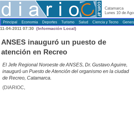
Catamarca
Lunes 10 de Ago
Principal
Economia
Deportes
Turismo
Salud
Ciencia y Tecno
Genera
11-04-2011 07:30
(Información Local)
ANSES inauguró un puesto de
atención en Recreo
El Jefe Regional Noroeste de ANSES, Dr. Gustavo Aguirre,
inauguró un Puesto de Atención del organismo en la ciudad
de Recreo, Catamarca.
(DIARIOC,