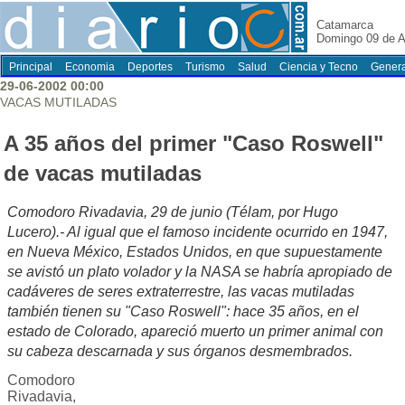
Catamarca
Domingo 09 de A
Principal
Economia
Deportes
Turismo
Salud
Ciencia y Tecno
Genera
29-06-2002 00:00
VACAS MUTILADAS
A 35 años del primer "Caso Roswell"
de vacas mutiladas
Comodoro Rivadavia, 29 de junio (Télam, por Hugo
Lucero).- Al igual que el famoso incidente ocurrido en 1947,
en Nueva México, Estados Unidos, en que supuestamente
se avistó un plato volador y la NASA se habría apropiado de
cadáveres de seres extraterrestre, las vacas mutiladas
también tienen su "Caso Roswell": hace 35 años, en el
estado de Colorado, apareció muerto un primer animal con
su cabeza descarnada y sus órganos desmembrados.
Comodoro
Rivadavia,