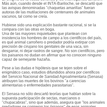
Más aún, cuando desde el INTA-Bariloche, se descartó que
las avispas denominadas "chaquetas amarillas" fueran
autoras de las mutilaciones de centenares de animales
vacunos, tal como se creía.
Hubiese sido una explicación bastante racional, si se la
compara con las otras en boga.
Una de las mayores inquietudes que plantean con
insistencia los hombres de campo a los científicos del país,
es qué animal carroñero o predador podría extirpar con
precisión de cirujano los genitales de una vaca, sin
desgarrar, ni dejar rastros de sangre. No son científicos, pero
los paisanos no dudan en afirmar que no conocen ninguno
capaz de semejante hazaña.
Pese a las dudas e hipótesis que se tejen sobre el
enigmático caso, estudios difundidos ahora por científicos
del Servicio Nacional de Sanidad Agroalimentaria (Senasa)
atribuyen las muertes de los bovinos "a carencias
alimentarias o enfermedades parasitarias".
El Senasa no sólo descartó teorías que hablan sobre la
supuesta participación de sectas, marcianos o
"chupacabras", sino que además, asegura que "los animales
predadores se comieron los órganos" de esos animales.