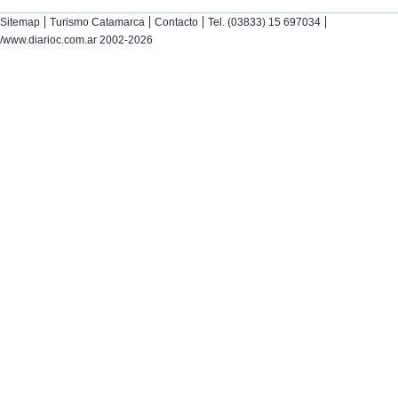
|
|
|
|
Sitemap
Turismo Catamarca
Contacto
Tel. (03833) 15 697034
/www.diarioc.com.ar 2002-2026