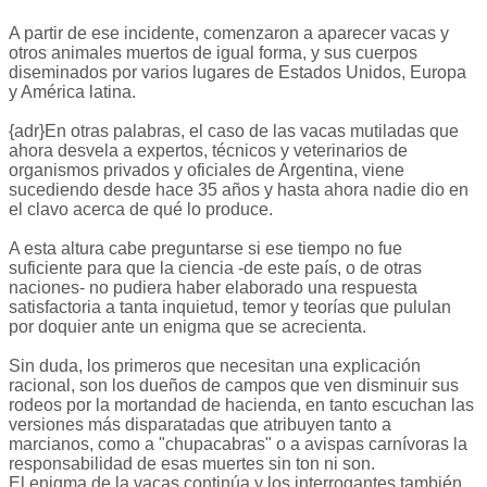
A partir de ese incidente, comenzaron a aparecer vacas y
otros animales muertos de igual forma, y sus cuerpos
diseminados por varios lugares de Estados Unidos, Europa
y América latina.
{adr}En otras palabras, el caso de las vacas mutiladas que
ahora desvela a expertos, técnicos y veterinarios de
organismos privados y oficiales de Argentina, viene
sucediendo desde hace 35 años y hasta ahora nadie dio en
el clavo acerca de qué lo produce.
A esta altura cabe preguntarse si ese tiempo no fue
suficiente para que la ciencia -de este país, o de otras
naciones- no pudiera haber elaborado una respuesta
satisfactoria a tanta inquietud, temor y teorías que pululan
por doquier ante un enigma que se acrecienta.
Sin duda, los primeros que necesitan una explicación
racional, son los dueños de campos que ven disminuir sus
rodeos por la mortandad de hacienda, en tanto escuchan las
versiones más disparatadas que atribuyen tanto a
marcianos, como a "chupacabras" o a avispas carnívoras la
responsabilidad de esas muertes sin ton ni son.
El enigma de la vacas continúa y los interrogantes también.