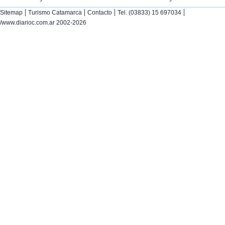
|
|
|
|
Sitemap
Turismo Catamarca
Contacto
Tel. (03833) 15 697034
/www.diarioc.com.ar 2002-2026