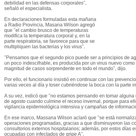
debilidad en las defensas corporales",
señaló el especialista.
En declaraciones formuladas esta mañana
a Radio Provincia, Masana Wilson agregó
que "el cambio brusco de temperaturas
modifica la temperatura corporal y, en la
parte respiratoria, se favorece para que se
multipliquen las bacterias y los virus".
"Pensamos que el segundo pico puede ser a principios de ag
un poco indescifrable, es producida por un virus nuevo com
magnitud de casos sorprendente en todo el mundo", dijo.
Por ello, el funcionario insistió en continuar con las preven
varias veces al día y toser cubriéndose la boca con la parte i
A su vez, indicó que "no estamos pensando en tomar alguna m
de agosto cuando culmine el receso invernal, porque para e
vigilancia epidemiológica intensiva y campañas de informaci
En ese marco, Massana Wilson aclaró que "se está normaliz
operaciones programadas, gracias a que disminuyeron las con
consultorios externos hospitalarios; además, por estos días 
ocupadas con infectados de gripe A".