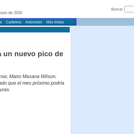
Buscar:
osto de 2026
l
Cartelera
Automotor
Más leidas
ía un nuevo pico de
ense, Mario Masana Wilson,
dado que el mes próximo podría
uras.