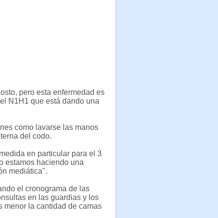
osto, pero esta enfermedad es
o el N1H1 que está dando una
ciones como lavarse las manos
nterna del codo.
edida en particular para el 3
llo estamos haciendo una
ón mediática".
ando el cronograma de las
sultas en las guardias y los
es menor la cantidad de camas