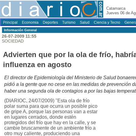
Catamarca
Jueves 06 de Ag
Principal
Economia
Deportes
Turismo
Salud
Ciencia y Tecno
Genera
Información General
26-07-2009 11:55
SOCIEDAD
Advierten que por la ola de frío, habr
influenza en agosto
El director de Epidemiología del Ministerio de Salud bonaer
pidió a la gente que no cese en las medidas de prevención 
haber una segunda ola de contagios a por las bajas temperat
(DIARIOC, 24/07/2009) "Esta ola de frío
polar suma para que ocurra un posible pico
de gripe A, porque las personas van a estar
en lugares cerrados, donde estén
protegidos del frío que hay en la calle, y se
cambie bruscamente de un ambiente frío a
otro muy caliente, produciendo una