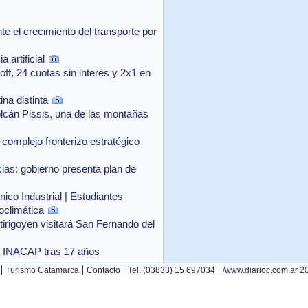
 el crecimiento del transporte por
 artificial
f, 24 cuotas sin interés y 2x1 en
na distinta
lcán Pissis, una de las montañas
complejo fronterizo estratégico
as: gobierno presenta plan de
ico Industrial | Estudiantes
oclimática
rtirigoyen visitará San Fernando del
o a INACAP tras 17 años
|
|
|
|
Turismo Catamarca
Contacto
Tel. (03833) 15 697034
/www.diarioc.com.ar 