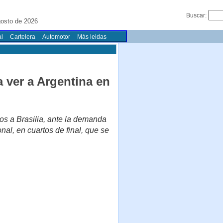
Buscar:
osto de 2026
l
Cartelera
Automotor
Más leidas
a ver a Argentina en
os a Brasilia, ante la demanda
nal, en cuartos de final, que se