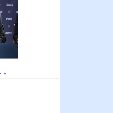
om.ar