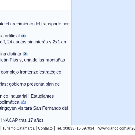
 el crecimiento del transporte por
 artificial
f, 24 cuotas sin interés y 2x1 en
na distinta
lcán Pissis, una de las montañas
complejo fronterizo estratégico
as: gobierno presenta plan de
ico Industrial | Estudiantes
oclimática
rtirigoyen visitará San Fernando del
o a INACAP tras 17 años
|
|
|
|
Turismo Catamarca
Contacto
Tel. (03833) 15 697034
/www.diarioc.com.ar 