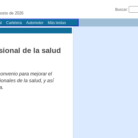
Buscar:
gosto de 2026
l
Cartelera
Automotor
Más leidas
sional de la salud
convenio para mejorar el
ionales de la salud, y así
a.