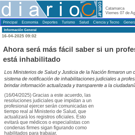
Catamarca
Viernes 07 de A
Principal
Economia
Deportes
Turismo
Salud
Ciencia y Tecno
Genera
Información General
16-04-2025 09:02
Ahora será más fácil saber si un profe
está inhabilitado
Los Ministerios de Salud y Justicia de la Nación firmaron un 
sistema de notificación de inhabilitaciones judiciales a profes
brindar información actualizada y transparente a la ciudadaní
(16/04/2025) Gracias a este acuerdo, las
resoluciones judiciales que impidan a un
profesional ejercer serán comunicadas en
tiempo real al Ministerio de Salud, que
actualizará los registros oficiales. Esto
evitará que médicos o especialistas con
condenas firmes sigan figurando como
habilitados para trabajar.