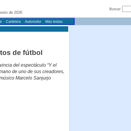
Buscar:
gosto de 2026
l
Cartelera
Automotor
Más leidas
tos de fútbol
incia del espectáculo “Y el
la mano de uno de sus creadores,
l músico Marcelo Sanjurjo