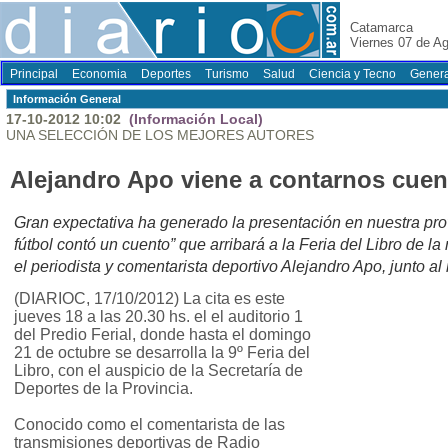
Catamarca
Viernes 07 de A
Principal
Economia
Deportes
Turismo
Salud
Ciencia y Tecno
Genera
Información General
17-10-2012 10:02
(Información Local)
UNA SELECCIÓN DE LOS MEJORES AUTORES
Alejandro Apo viene a contarnos cuen
Gran expectativa ha generado la presentación en nuestra prov
fútbol contó un cuento” que arribará a la Feria del Libro de 
el periodista y comentarista deportivo Alejandro Apo, junto a
(DIARIOC, 17/10/2012) La cita es este
jueves 18 a las 20.30 hs. el el auditorio 1
del Predio Ferial, donde hasta el domingo
21 de octubre se desarrolla la 9º Feria del
Libro, con el auspicio de la Secretaría de
Deportes de la Provincia.
Conocido como el comentarista de las
transmisiones deportivas de Radio