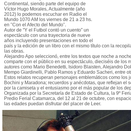
Continental, siendo parte del equipo de
Víctor Hugo Morales, Actualmente (año
2012) lo podemos escuchar en Radio el
Mundo 1070 AM los viernes de 21 a 23 hs.
en "Con el Afecto del Mundo".
Autor de “Y el Futbol contó un cuento” un
espectáculo con una trayectoria de nueve
años incluyendo presentaciones en todo el
país y la edición de un libro con el mismo título con la recopi
las obras.
Alejandro Apo seleccionó, entre los textos que noche a noch
comparte con el público en su espectáculo, dieciséis de los m
autores como Mario Benedetti, Isidoro Blaisten, Alejandro Do
Mempo Giardinelli, Pablo Ramos y Eduardo Sacheri, entre ot
Estos relatos recuperan personajes emblemáticos como los ju
Bochini y Maradona; recuerdos y anécdotas, que reflejan el s
por la camiseta y el entusiasmo por el más popular de los dep
Organizada por la Secretaría de Estado de Cultura, la 9º Feria
Predio Ferial Catamarca, del 12 al 21 de octubre, con espaci
las edades puedan disfrutar del placer de Leer.