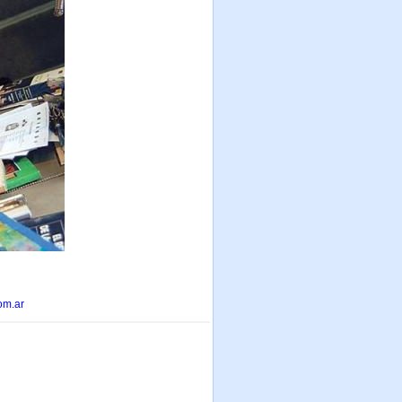
om.ar