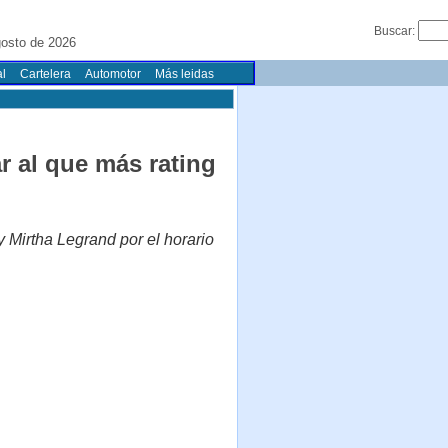
Buscar:
gosto de 2026
l
Cartelera
Automotor
Más leidas
r al que más rating
y Mirtha Legrand por el horario