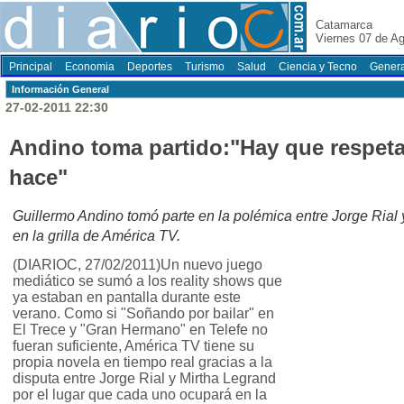
Catamarca
Viernes 07 de A
Principal
Economia
Deportes
Turismo
Salud
Ciencia y Tecno
Genera
Información General
27-02-2011 22:30
Andino toma partido:"Hay que respeta
hace"
Guillermo Andino tomó parte en la polémica entre Jorge Rial 
en la grilla de América TV.
(DIARIOC, 27/02/2011)Un nuevo juego
mediático se sumó a los reality shows que
ya estaban en pantalla durante este
verano. Como si "Soñando por bailar" en
El Trece y "Gran Hermano" en Telefe no
fueran suficiente, América TV tiene su
propia novela en tiempo real gracias a la
disputa entre Jorge Rial y Mirtha Legrand
por el lugar que cada uno ocupará en la