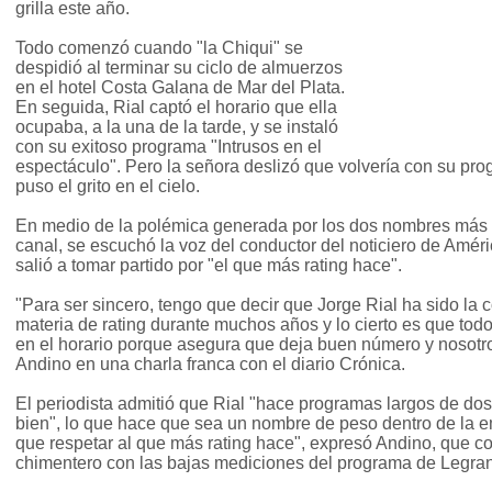
grilla este año.
Todo comenzó cuando "la Chiqui" se
despidió al terminar su ciclo de almuerzos
en el hotel Costa Galana de Mar del Plata.
En seguida, Rial captó el horario que ella
ocupaba, a la una de la tarde, y se instaló
con su exitoso programa "Intrusos en el
espectáculo". Pero la señora deslizó que volvería con su pr
puso el grito en el cielo.
En medio de la polémica generada por los dos nombres más 
canal, se escuchó la voz del conductor del noticiero de Amér
salió a tomar partido por "el que más rating hace".
"Para ser sincero, tengo que decir que Jorge Rial ha sido la 
materia de rating durante muchos años y lo cierto es que tod
en el horario porque asegura que deja buen número y nosotro
Andino en una charla franca con el diario Crónica.
El periodista admitió que Rial "hace programas largos de dos 
bien", lo que hace que sea un nombre de peso dentro de la 
que respetar al que más rating hace", expresó Andino, que co
chimentero con las bajas mediciones del programa de Legra