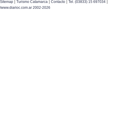
|
|
|
|
Sitemap
Turismo Catamarca
Contacto
Tel. (03833) 15 697034
/www.diarioc.com.ar 2002-2026