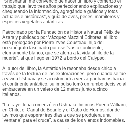
"Shoshanah me convenció de hacer un libro y comenzó el
trabajo que llevó tres años perfeccionando explicaciones y
chequeando la información, agregándole gráficos y fotos
actuales e históricas", y guía de aves, peces, mamíferos y
especies vegetales antárticas.
Patrocinado por la Fundación de Historia Natural Félix de
Azara y publicado por Vázquez Mazzini Editores, el libro
está prologado por Pierre Yves Cousteau, hijo del
oceanógrafo fascinado por ese "vasto continente,
eternamente blanco, que se aferra a la vida al filo de la
muerte", al que llegó en 1972 a bordo del Calypso.
Al autor del libro, la Antártida le resonaba desde chico a
través de la lectura de las exploraciones, pero cuando se fue
a vivir a Ushuaia y se acostumbró a ver zarpar barcos hacia
el continente antártico, su impulso tomó un rumbo decisivo al
embarcarse en un velero de 12 metros junto a cinco
italianos.
"La trayectoria comenzó en Ushuaia, hicimos Puerto William,
en Chile, el Canal de Beagle y el Cabo de Hornos, donde
tuvimos que esperar tres días a que se produjera una
´ventana´ para el cruce", a causa de los vientos indomables.