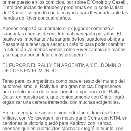
primer puesto en los comicios, por sobre D´Onofrio y Caselli.
Entre denuncias de fraudes y problemas en la sede la lista
del “Kaiser” se quedó con la mayoría para llevar adelante las
riendas de River por cuatro años.
Apenas empezó su mandato el ex jugador comenzó a
sanear las cuentas de un club mal manejado por años. El
pasivo es importante y la sangría de los jugadores obliga a
Passarella a tener que sacar un crédito para poder cambiar
la situación. Al menos vemos como River cambia de manos
y se espera por un futuro más próspero.
EL FUROR DEL RALLY EN ARGENTINA Y EL DOMINIO
DE LOEB EN EL MUNDO
Tanto para los argentinos como para el resto del mundo del
automovilismo, el Rally fue una gran noticia. Empecemos
por la realización de la tradicional competencia del Rally
Dakar en nuestro país, que conjuntamente con Chile, logró
organizar una carrera tremenda, con muchas exigencias.
En la categoría de autos el vencedor fue el francés G. de
Villiers, con Volkswagen, en motos ganó Coma con KTM, en
camiones la victoria quedó para Kabirov, con Kamaz,
mientras que en cuatriciclos Machacek logró el triunfo, con