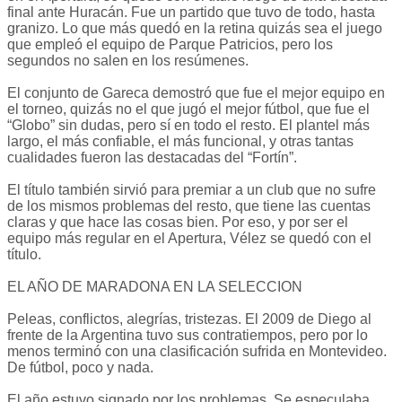
final ante Huracán. Fue un partido que tuvo de todo, hasta
granizo. Lo que más quedó en la retina quizás sea el juego
que empleó el equipo de Parque Patricios, pero los
segundos no salen en los resúmenes.
El conjunto de Gareca demostró que fue el mejor equipo en
el torneo, quizás no el que jugó el mejor fútbol, que fue el
“Globo” sin dudas, pero sí en todo el resto. El plantel más
largo, el más confiable, el más funcional, y otras tantas
cualidades fueron las destacadas del “Fortín”.
El título también sirvió para premiar a un club que no sufre
de los mismos problemas del resto, que tiene las cuentas
claras y que hace las cosas bien. Por eso, y por ser el
equipo más regular en el Apertura, Vélez se quedó con el
título.
EL AÑO DE MARADONA EN LA SELECCION
Peleas, conflictos, alegrías, tristezas. El 2009 de Diego al
frente de la Argentina tuvo sus contratiempos, pero por lo
menos terminó con una clasificación sufrida en Montevideo.
De fútbol, poco y nada.
El año estuvo signado por los problemas. Se especulaba