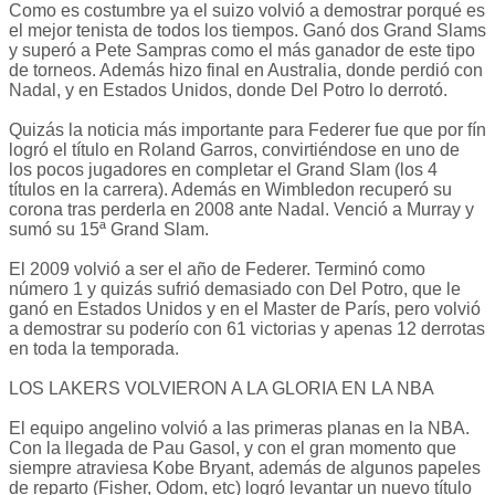
Como es costumbre ya el suizo volvió a demostrar porqué es
el mejor tenista de todos los tiempos. Ganó dos Grand Slams
y superó a Pete Sampras como el más ganador de este tipo
de torneos. Además hizo final en Australia, donde perdió con
Nadal, y en Estados Unidos, donde Del Potro lo derrotó.
Quizás la noticia más importante para Federer fue que por fín
logró el título en Roland Garros, convirtiéndose en uno de
los pocos jugadores en completar el Grand Slam (los 4
títulos en la carrera). Además en Wimbledon recuperó su
corona tras perderla en 2008 ante Nadal. Venció a Murray y
sumó su 15ª Grand Slam.
El 2009 volvió a ser el año de Federer. Terminó como
número 1 y quizás sufrió demasiado con Del Potro, que le
ganó en Estados Unidos y en el Master de París, pero volvió
a demostrar su poderío con 61 victorias y apenas 12 derrotas
en toda la temporada.
LOS LAKERS VOLVIERON A LA GLORIA EN LA NBA
El equipo angelino volvió a las primeras planas en la NBA.
Con la llegada de Pau Gasol, y con el gran momento que
siempre atraviesa Kobe Bryant, además de algunos papeles
de reparto (Fisher, Odom, etc) logró levantar un nuevo título