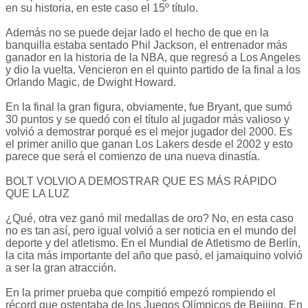
en su historia, en este caso el 15º título.
Además no se puede dejar lado el hecho de que en la
banquilla estaba sentado Phil Jackson, el entrenador más
ganador en la historia de la NBA, que regresó a Los Angeles
y dio la vuelta. Vencieron en el quinto partido de la final a los
Orlando Magic, de Dwight Howard.
En la final la gran figura, obviamente, fue Bryant, que sumó
30 puntos y se quedó con el título al jugador más valioso y
volvió a demostrar porqué es el mejor jugador del 2000. Es
el primer anillo que ganan Los Lakers desde el 2002 y esto
parece que será el comienzo de una nueva dinastía.
BOLT VOLVIO A DEMOSTRAR QUE ES MÁS RÁPIDO
QUE LA LUZ
¿Qué, otra vez ganó mil medallas de oro? No, en esta caso
no es tan así, pero igual volvió a ser noticia en el mundo del
deporte y del atletismo. En el Mundial de Atletismo de Berlín,
la cita más importante del año que pasó, el jamaiquino volvió
a ser la gran atracción.
En la primer prueba que compitió empezó rompiendo el
récord que ostentaba de los Juegos Olímpicos de Beijing. En