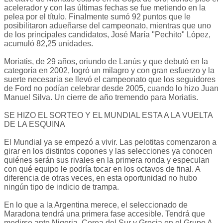
acelerador y con las últimas fechas se fue metiendo en la
pelea por el título. Finalmente sumó 92 puntos que le
posibilitaron adueñarse del campeonato, mientras que uno
de los principales candidatos, José María "Pechito" López,
acumuló 82,25 unidades.
Moriatis, de 29 años, oriundo de Lanús y que debutó en la
categoría en 2002, logró un milagro y con gran esfuerzo y la
suerte necesaria se llevó el campeonato que los seguidores
de Ford no podían celebrar desde 2005, cuando lo hizo Juan
Manuel Silva. Un cierre de año tremendo para Moriatis.
SE HIZO EL SORTEO Y EL MUNDIAL ESTA A LA VUELTA
DE LA ESQUINA
El Mundial ya se empezó a vivir. Las pelotitas comenzaron a
girar en los distintos copones y las selecciones ya conocen
quiénes serán sus rivales en la primera ronda y especulan
con qué equipo le podría tocar en los octavos de final. A
diferencia de otras veces, en esta oportunidad no hubo
ningún tipo de indicio de trampa.
En lo que a la Argentina merece, el seleccionado de
Maradona tendrá una primera fase accesible. Tendrá que
medirse ante Nigeria, Corea del Sur y Grecia en el Grupo A,