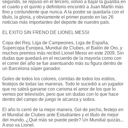
segundo, se repuso en el tercero, volvió a bajar la guardia en
el cuarto y el quinto y definitorio encontró a Juan Martín más
fino y contundente que nunca. A la postre se quedaría con el
título, la gloria, y obviamente el primer puesto en las 26
noticias más importantes del deporte de nuestro país.
EL EXITO SIN FRENO DE LIONEL MESSI
Copa del Rey, Liga de Campeones, Liga de España,
Supercopa Europea, Mundial de Clubes, el Balón de Oro, y
muchos premios más recibió Lionel Messi en este 2009. Sin
dudas que quedará en el recuerdo de la mayoría como con
el correr del año se fue asentuando más su figura dentro de
un Barcelona súper ganador.
Goles de todos los colores, corridas de todos los estilos,
festejos de todas las maneras. Todo le sucedió a un jugador
que no sabrá ganarse con carisma el amor de los que lo
vemos por televisión, pero que sin dudas con lo que hace
dentro del campo de juego le alcanza y sobra.
El año lo cerró de la mejor manera. Gol de pecho, festejo en
el Mundial de Clubes ante Estudiantes y el título de mejor
del mundo. ¿Qué más se puede pedir? Un Mundial quizás...
A eso va Lionel.