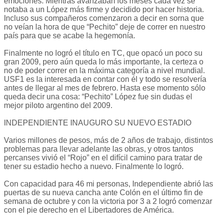
emociones. Mientras avanzaban los meses cada vez se
notaba a un López más firme y decidido por hacer historia.
Incluso sus compañeros comenzaron a decir en sorna que
no veían la hora de que “Pechito” deje de correr en nuestro
país para que se acabe la hegemonía.
Finalmente no logró el título en TC, que opacó un poco su
gran 2009, pero aún queda lo más importante, la certeza o
no de poder correr en la máxima categoría a nivel mundial.
USF1 es la interesada en contar con él y todo se resolvería
antes de llegar al mes de febrero. Hasta ese momento sólo
queda decir una cosa: “Pechito” López fue sin dudas el
mejor piloto argentino del 2009.
INDEPENDIENTE INAUGURO SU NUEVO ESTADIO
Varios millones de pesos, más de 2 años de trabajo, distintos
problemas para llevar adelante las obras, y otros tantos
percanses vivió el “Rojo” en el difícil camino para tratar de
tener su estadio hecho a nuevo. Finalmente lo logró.
Con capacidad para 46 mi personas, Independiente abrió las
puertas de su nueva cancha ante Colón en el último fin de
semana de octubre y con la victoria por 3 a 2 logró comenzar
con el pie derecho en el Libertadores de América.