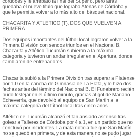
cordobés y le arrebató la final del Súper 8, pero atrás
quedaba el nuevo título que lograba Atenas de Córdoba y
que le permitía volver a lo más alto del básquet nacional.
CHACARITA Y ATLETICO (T), DOS QUE VUELVEN A
PRIMERA
Dos equipos importantes del fútbol local lograron volver a la
Primera División con sendos triunfos en el Nacional B.
Chacarita y Atlético Tucumán subieron a la máxima
categoría y tuvieron un andar irregular en el Apertura, donde
cambiaron de entrenadores.
Chacarita subió a la Primera División tras superar a Platense
por 1-0 en la cancha de Gimnasia de La Plata, y lo hizo dos
fechas antes del término del Nacional B. El Funebrero recién
pudo festejar en el último minuto, gracias al gol de Mariano
Echeverría, que devolvió al equipo de San Martín a la
máxima categoría del fútbol local tras cinco años.
Atlético de Tucumán alcanzó el tan ansiado ascenso tras
golear a Talleres de Córdoba por 4 a 1, en un partido que no
concluyó por incidentes. La mala noticia fue que San Martín
no se quedó en primera, y de esta manera no se pudo jugar