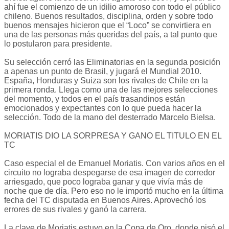
ahí fue el comienzo de un idilio amoroso con todo el público
chileno. Buenos resultados, disciplina, orden y sobre todo
buenos mensajes hicieron que el “Loco” se convirtiera en
una de las personas más queridas del país, a tal punto que
lo postularon para presidente.
Su selección cerró las Eliminatorias en la segunda posición
a apenas un punto de Brasil, y jugará el Mundial 2010.
España, Honduras y Suiza son los rivales de Chile en la
primera ronda. Llega como una de las mejores selecciones
del momento, y todos en el país trasandinos están
emocionados y expectantes con lo que pueda hacer la
selección. Todo de la mano del desterrado Marcelo Bielsa.
MORIATIS DIO LA SORPRESA Y GANO EL TITULO EN EL
TC
Caso especial el de Emanuel Moriatis. Con varios años en el
circuito no lograba despegarse de esa imagen de corredor
arriesgado, que poco lograba ganar y que vivía más de
noche que de día. Pero eso no le importó mucho en la última
fecha del TC disputada en Buenos Aires. Aprovechó los
errores de sus rivales y ganó la carrera.
La clave de Moriatis estuvo en la Copa de Oro, donde pisó el