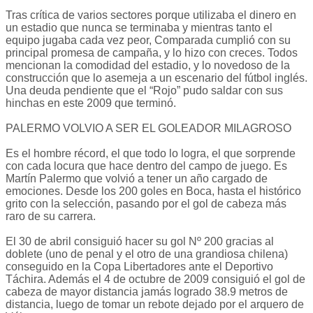
Tras crítica de varios sectores porque utilizaba el dinero en
un estadio que nunca se terminaba y mientras tanto el
equipo jugaba cada vez peor, Comparada cumplió con su
principal promesa de campaña, y lo hizo con creces. Todos
mencionan la comodidad del estadio, y lo novedoso de la
construcción que lo asemeja a un escenario del fútbol inglés.
Una deuda pendiente que el “Rojo” pudo saldar con sus
hinchas en este 2009 que terminó.
PALERMO VOLVIO A SER EL GOLEADOR MILAGROSO
Es el hombre récord, el que todo lo logra, el que sorprende
con cada locura que hace dentro del campo de juego. Es
Martín Palermo que volvió a tener un año cargado de
emociones. Desde los 200 goles en Boca, hasta el histórico
grito con la selección, pasando por el gol de cabeza más
raro de su carrera.
El 30 de abril consiguió hacer su gol Nº 200 gracias al
doblete (uno de penal y el otro de una grandiosa chilena)
conseguido en la Copa Libertadores ante el Deportivo
Táchira. Además el 4 de octubre de 2009 consiguió el gol de
cabeza de mayor distancia jamás logrado 38.9 metros de
distancia, luego de tomar un rebote dejado por el arquero de