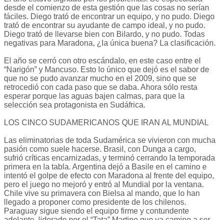
desde el comienzo de esta gestión que las cosas no serían
fáciles. Diego trató de encontrar un equipo, y no pudo. Diego
trató de encontrar su ayudante de campo ideal, y no pudo.
Diego trató de llevarse bien con Bilardo, y no pudo. Todas
negativas para Maradona, ¿la única buena? La clasificación.
El año se cerró con otro escándalo, en este caso entre el
“Narigón” y Mancuso. Esto lo único que dejó es el sabor de
que no se pudo avanzar mucho en el 2009, sino que se
retrocedió con cada paso que se daba. Ahora sólo resta
esperar porque las aguas bajen calmas, para que la
selección sea protagonista en Sudáfrica.
LOS CINCO SUDAMERICANOS QUE IRAN AL MUNDIAL
Las eliminatorias de toda Sudamérica se vivieron con mucha
pasión como suele hacerse. Brasil, con Dunga a cargo,
sufrió críticas encarnizadas, y terminó cerrando la temporada
primera en la tabla. Argentina dejó a Basile en el camino e
intentó el golpe de efecto con Maradona al frente del equipo,
pero el juego no mejoró y entró al Mundial por la ventana.
Chile vive su primavera con Bielsa al mando, que lo han
llegado a proponer como presidente de los chilenos.
Paraguay sigue siendo el equipo firme y contundente
adelante, liderado por el “Tata” Martino que va camino a ser