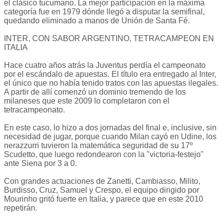
el clásico tucumano. La mejor participación en la máxima
categoría fue en 1979 dónde llegó a disputar la semifinal,
quedando eliminado a manos de Unión de Santa Fé.
INTER, CON SABOR ARGENTINO, TETRACAMPEON EN
ITALIA
Hace cuatro años atrás la Juventus perdía el campeonato
por el escándalo de apuestas. El título era entregado al Inter,
el único que no había tenido tratos con las apuestas ilegales.
A partir de allí comenzó un dominio tremendo de los
milaneses que este 2009 lo completaron con el
tetracampeonato.
En este caso, lo hizo a dos jornadas del final e, inclusive, sin
necesidad de jugar, porque cuando Milan cayó en Udine, los
nerazzurri tuvieron la matemática seguridad de su 17º
Scudetto, que luego redondearon con la "victoria-festejo"
ante Siena por 3 a 0.
Con grandes actuaciones de Zanetti, Cambiasso, Milito,
Burdisso, Cruz, Samuel y Crespo, el equipo dirigido por
Mourinho gritó fuerte en Italia, y parece que en este 2010
repetirán.