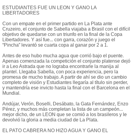
ESTUDIANTES FUE UN LEON Y GANO LA
LIBERTADORES
Con un empate en el primer partido en La Plata ante
Cruzeiro, el conjunto de Sabella viajaba a Brasil con el difícil
objetivo de quedarse con un triunfo en la final de la Copa
Libertadores. Y así fue... con garra, corazón y juego el
“Pincha” levantó se cuarta copa al ganar por 2 a 1.
Antes de eso hubo mucha agua que corrió bajo el puente.
Apenas comenzada la competición el conjunto platense dejó
ir a Leo Astrada que no lograba encontrarle la manija al
plantel. Llegaba Sabella, con poca experiencia, pero la
promesa de mucho trabajo. A partir de ahí se dio un cambio
completo de visión y Estudiantes llegaría al título sin perder,
y mantendría ese invicto hasta la final con el Barcelona en el
Mundial.
Andújar, Verón, Boselli, Desábato, la Gata Fernández, Enzo
Pérez, y muchos más completan la lista de un campeón...
mejor dicho, de un LEON que se comió a los brasileros y le
devolvió la gloria a media ciudad de La Plata.
EL PATO CABRERA NO HIZO AGUA Y GANO EL