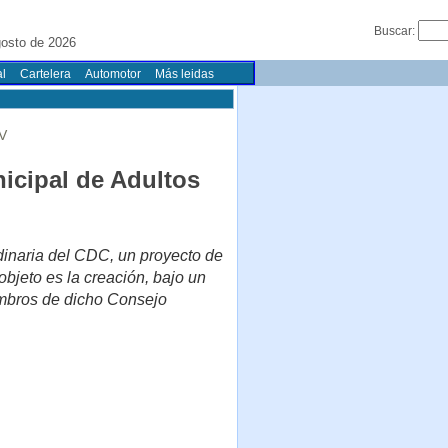
Buscar:
osto de 2026
l
Cartelera
Automotor
Más leidas
FV
icipal de Adultos
rdinaria del CDC, un proyecto de
bjeto es la creación, bajo un
embros de dicho Consejo