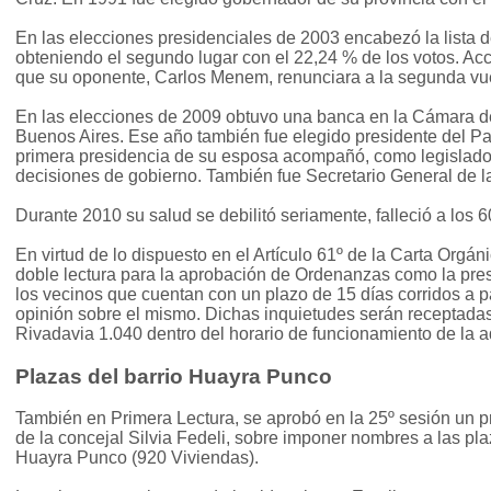
En las elecciones presidenciales de 2003 encabezó la lista de
obteniendo el segundo lugar con el 22,24 % de los votos. Acc
que su oponente, Carlos Menem, renunciara a la segunda vuel
En las elecciones de 2009 obtuvo una banca en la Cámara de
Buenos Aires. Ese año también fue elegido presidente del Part
primera presidencia de su esposa acompañó, como legislador y
decisiones de gobierno. También fue Secretario General de l
Durante 2010 su salud se debilitó seriamente, falleció a los 
En virtud de lo dispuesto en el Artículo 61º de la Carta Orgán
doble lectura para la aprobación de Ordenanzas como la pres
los vecinos que cuentan con un plazo de 15 días corridos a pa
opinión sobre el mismo. Dichas inquietudes serán receptadas
Rivadavia 1.040 dentro del horario de funcionamiento de la a
Plazas del barrio Huayra Punco
También en Primera Lectura, se aprobó en la 25º sesión un p
de la concejal Silvia Fedeli, sobre imponer nombres a las pla
Huayra Punco (920 Viviendas).