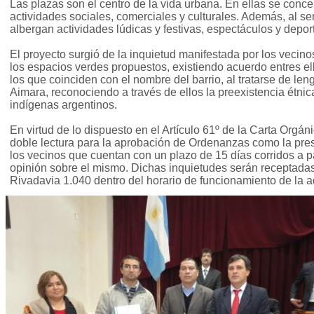
Las plazas son el centro de la vida urbana. En ellas se conc
actividades sociales, comerciales y culturales. Además, al se
albergan actividades lúdicas y festivas, espectáculos y deport
El proyecto surgió de la inquietud manifestada por los vecino
los espacios verdes propuestos, existiendo acuerdo entres el
los que coinciden con el nombre del barrio, al tratarse de le
Aimara, reconociendo a través de ellos la preexistencia étnica
indígenas argentinos.
En virtud de lo dispuesto en el Artículo 61º de la Carta Orgán
doble lectura para la aprobación de Ordenanzas como la pres
los vecinos que cuentan con un plazo de 15 días corridos a pa
opinión sobre el mismo. Dichas inquietudes serán receptadas
Rivadavia 1.040 dentro del horario de funcionamiento de la a