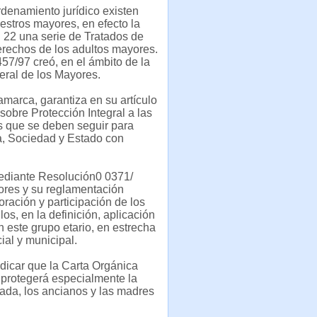
rdenamiento jurídico existen
estros mayores, en efecto la
. 22 una serie de Tratados de
rechos de los adultos mayores.
7/97 creó, en el ámbito de la
eral de los Mayores.
amarca, garantiza en su artículo
sobre Protección Integral a las
es que se deben seguir para
ia, Sociedad y Estado con
mediante Resolución0 0371/
ores y su reglamentación
oración y participación de los
os, en la definición, aplicación
n este grupo etario, en estrecha
ial y municipal.
dicar que la Carta Orgánica
 protegerá especialmente la
ada, los ancianos y las madres