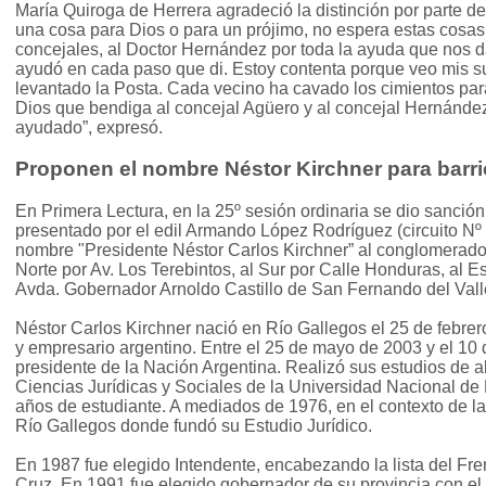
María Quiroga de Herrera agradeció la distinción por parte d
una cosa para Dios o para un prójimo, no espera estas cosas;
concejales, al Doctor Hernández por toda la ayuda que nos
ayudó en cada paso que di. Estoy contenta porque veo mis s
levantado la Posta. Cada vecino ha cavado los cimientos para
Dios que bendiga al concejal Agüero y al concejal Hernández
ayudado”, expresó.
Proponen el nombre Néstor Kirchner para barri
En Primera Lectura, en la 25º sesión ordinaria se dio sanció
presentado por el edil Armando López Rodríguez (circuito Nº 
nombre "Presidente Néstor Carlos Kirchner” al conglomerado 
Norte por Av. Los Terebintos, al Sur por Calle Honduras, al E
Avda. Gobernador Arnoldo Castillo de San Fernando del Val
Néstor Carlos Kirchner nació en Río Gallegos el 25 de febrer
y empresario argentino. Entre el 25 de mayo de 2003 y el 10
presidente de la Nación Argentina. Realizó sus estudios de 
Ciencias Jurídicas y Sociales de la Universidad Nacional de La
años de estudiante. A mediados de 1976, en el contexto de la 
Río Gallegos donde fundó su Estudio Jurídico.
En 1987 fue elegido Intendente, encabezando la lista del Fren
Cruz. En 1991 fue elegido gobernador de su provincia con el 