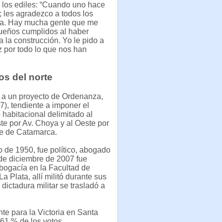
e los ediles: “Cuando uno hace
 les agradezco a todos los
 da. Hay mucha gente que me
ueños cumplidos al haber
 la construcción. Yo le pido a
 por todo lo que nos han
os del norte
n a un proyecto de Ordenanza,
7), tendiente a imponer el
habitacional delimitado al
ste por Av. Choya y al Oeste por
le de Catamarca.
o de 1950, fue político, abogado
 de diciembre de 2007 fue
abogacía en la Facultad de
 Plata, allí militó durante sus
dictadura militar se trasladó a
te para la Victoria en Santa
61 % de los votos.