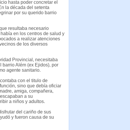
icio hasta poder concretar el
En la década del setenta
rinar por su querido barrio
í que resultaba necesario
había en los centros de salud y
abocados a realizar atenciones
 vecinos de los diversos
ridad Provincial, necesitaba
 barrio Além (ex Ejidos), por
mo agente sanitario.
contaba con el titulo de
unción, sino que debía oficiar
, madre, amiga, compañera,
 escapaban a su
ibir a niños y adultos.
isfrutar del cariño de sus
 ayudó y fueron causa de su