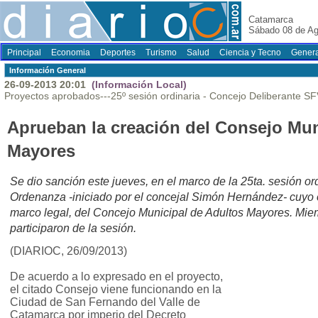
Catamarca
Sábado 08 de Ag
Principal
Economia
Deportes
Turismo
Salud
Ciencia y Tecno
Genera
Información General
26-09-2013 20:01
(Información Local)
Proyectos aprobados---25º sesión ordinaria - Concejo Deliberante S
Aprueban la creación del Consejo Mun
Mayores
Se dio sanción este jueves, en el marco de la 25ta. sesión o
Ordenanza -iniciado por el concejal Simón Hernández- cuyo o
marco legal, del Concejo Municipal de Adultos Mayores. Mi
participaron de la sesión.
(DIARIOC, 26/09/2013)
De acuerdo a lo expresado en el proyecto,
el citado Consejo viene funcionando en la
Ciudad de San Fernando del Valle de
Catamarca por imperio del Decreto