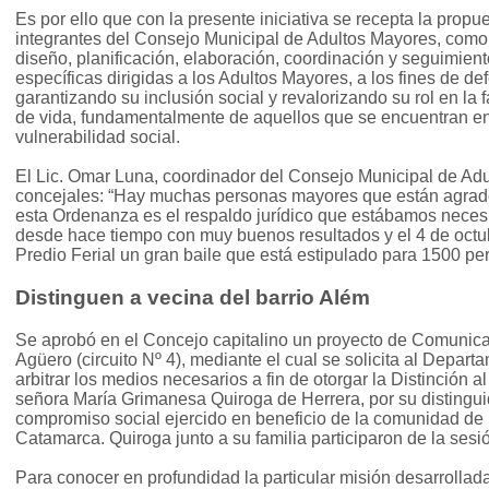
Es por ello que con la presente iniciativa se recepta la propu
integrantes del Consejo Municipal de Adultos Mayores, com
diseño, planificación, elaboración, coordinación y seguimiento
específicas dirigidas a los Adultos Mayores, a los fines de d
garantizando su inclusión social y revalorizando su rol en la 
de vida, fundamentalmente de aquellos que se encuentran en 
vulnerabilidad social.
El Lic. Omar Luna, coordinador del Consejo Municipal de Adul
concejales: “Hay muchas personas mayores que están agrade
esta Ordenanza es el respaldo jurídico que estábamos neces
desde hace tiempo con muy buenos resultados y el 4 de octu
Predio Ferial un gran baile que está estipulado para 1500 pe
Distinguen a vecina del barrio Além
Se aprobó en el Concejo capitalino un proyecto de Comunicaci
Agüero (circuito Nº 4), mediante el cual se solicita al Depar
arbitrar los medios necesarios a fin de otorgar la Distinción 
señora María Grimanesa Quiroga de Herrera, por su distingui
compromiso social ejercido en beneficio de la comunidad de
Catamarca. Quiroga junto a su familia participaron de la sesió
Para conocer en profundidad la particular misión desarrollada