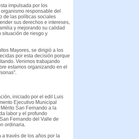
esta impulsada por los
o organismo responsable del
 de las políticas sociales
efender sus derechos e intereses,
familia y mejorando su calidad
situación de riesgo y
tos Mayores, se dirigió a los
cidas por esta decisión porque
itando. Venimos trabajando
bre estamos organizando en el
rsonas”.
ón, iniciado por el edil Luis
tamento Ejecutivo Municipal
al Mérito San Fernando a la
da labor y el profundo
 San Fernando del Valle de
n ordinaria.
 a través de los años por la