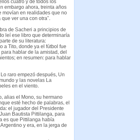
ellos cuatro y de todos los
n embargo ahora, treinta años
e movían en realidades que no
 que ver una con otra".
bra de Sacheri a principios de
do leí ese libro que determinaría
arte de su literatura:
 a Tito, donde ya el fútbol fue
para hablar de la amistad, del
mientos; en resumen: para hablar
, Lo raro empezó después, Un
l mundo y las novelas La
eles en el viento.
ro, alias el Mono, su hermano
nque esté hecho de palabras, el
ida: el jugador del Presidente
Juan Bautista Pittilanga, para
a es que Pittilanga había
rgentino y era, en la jerga de