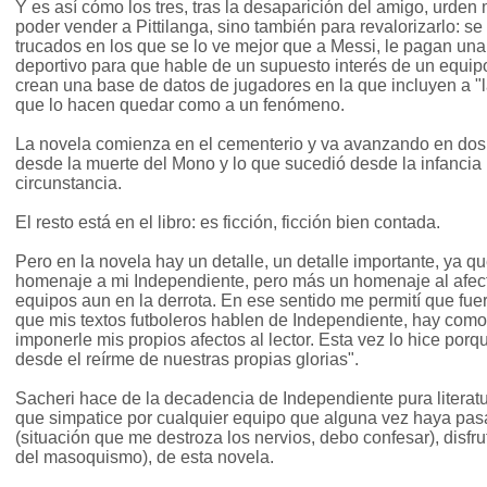
Y es así cómo los tres, tras la desaparición del amigo, urden
poder vender a Pittilanga, sino también para revalorizarlo: s
trucados en los que se lo ve mejor que a Messi, le pagan una
deportivo para que hable de un supuesto interés de un equip
crean una base de datos de jugadores en la que incluyen a "l
que lo hacen quedar como a un fenómeno.
La novela comienza en el cementerio y va avanzando en dos h
desde la muerte del Mono y lo que sucedió desde la infancia 
circunstancia.
El resto está en el libro: es ficción, ficción bien contada.
Pero en la novela hay un detalle, un detalle importante, ya qu
homenaje a mi Independiente, pero más un homenaje al afec
equipos aun en la derrota. En ese sentido me permití que fue
que mis textos futboleros hablen de Independiente, hay com
imponerle mis propios afectos al lector. Esta vez lo hice porqu
desde el reírme de nuestras propias glorias".
Sacheri hace de la decadencia de Independiente pura literatur
que simpatice por cualquier equipo que alguna vez haya pasa
(situación que me destroza los nervios, debo confesar), disfrut
del masoquismo), de esta novela.