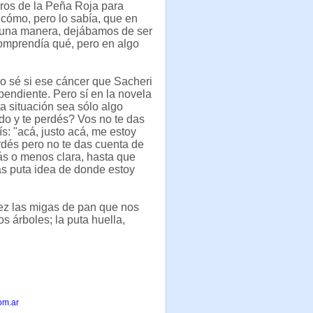
cros de la Peña Roja para
 cómo, pero lo sabía, que en
guna manera, dejábamos de ser
comprendía qué, pero en algo
o sé si ese cáncer que Sacheri
pendiente. Pero sí en la novela
a situación sea sólo algo
do y te perdés? Vos no te das
: "acá, justo acá, me estoy
erdés pero no te das cuenta de
ás o menos clara, hasta que
más puta idea de donde estoy
vez las migas de pan que nos
s árboles; la puta huella,
om.ar