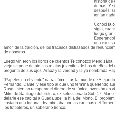
historia de 
demás. Y si
después, s
tenían nada
Conocí la o
siglo, cuan
luego gran p
Esperándolo
una excusa 
amor, de la traición, de los fracasos disfrazados de renuncia
de nosotros.
Luego vinieron los libros de cuentos Te conozco Mendizábal
viejo se pone de pie, los relatos juveniles de Los dueños de
pregunta de sus ojos, Aráoz y la verdad y la ya nombrada Pap
"Papeles en el viento" narra cómo, tras la muerte de Alejand
Fernando, Daniel y ese tipo al que uno termina queriendo au
Ruso, intentan recuperar el dinero de su única inversión en v
Mitre de Santiago del Estero, ex seleccionado Sub-17, Mario 
dejarle ese capital a Guadalupe, la hija del Mono. El problem
costado una fortuna, deambulaba por las canchas del Torneo A
los futboleros, un soberano tronco.