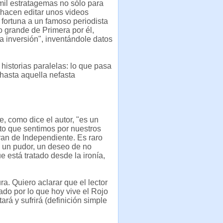
 mil estratagemas no sólo para
e hacen editar unos videos
 fortuna a un famoso periodista
o grande de Primera por él,
a inversión", inventándole datos
istorias paralelas: lo que pasa
hasta aquella nefasta
e, como dice el autor, "es un
to que sentimos por nuestros
ran de Independiente. Es raro
o un pudor, un deseo de no
e está tratado desde la ironía,
a. Quiero aclarar que el lector
do por lo que hoy vive el Rojo
ará y sufrirá (definición simple