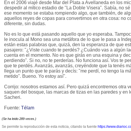
En el 2006 viajé desde Mar del Plata a Avellaneda en los mi
despedir al mítico estadio de "La Doble Visera". Sabía, no sé
ese momento se estaba rompiendo algo, que también, de al
aquellos reyes de copas para convertirnos en otra cosa: no 
diferente, sin dudas.
No es lo que está pasando aquello que yo esperaba. Tampoc
le inocula al Mono sea una metáfora de lo que le pasa a Inde
están estas palabras que, quizá, den la esperanza de que est
pasajero: "¿Viste cuando te perdés? ¿Cuándo vas a algún la
cuenta en el momento. No es que girás en una esquina y decís
perdiendo". Si no, no te perderías. No funciona así. Vos te p
que te perdés. Avanzás, avanzás, creyéndote que la tenés m
llega un punto que te parás y decís: "me perdí, no tengo la 
metido". Bueno. Yo estoy así".
Corrijo: nosotros estamos así. Pero quizá encontremos otra 
saquen del bosque, las marcas de tizas en las paredes y en lo
Sacheri.
Fuente:
Télam
(Se ha leido 289 veces.)
Se permite la reproducción de esta noticia, citando la fuente
https://www.diarioc.c