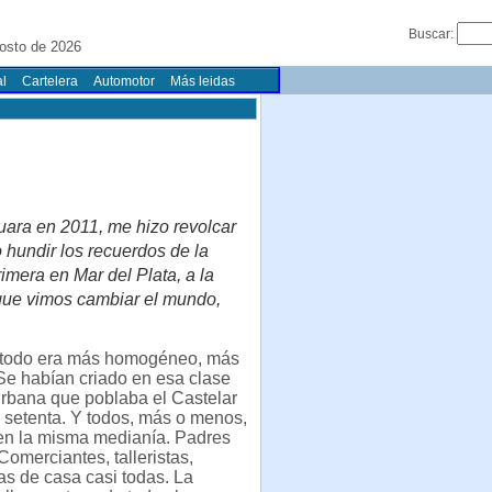
Buscar:
osto de 2026
l
Cartelera
Automotor
Más leidas
uara en 2011, me hizo revolcar
hundir los recuerdos de la
rimera en Mar del Plata, a la
 que vimos cambiar el mundo,
 todo era más homogéneo, más
 Se habían criado en esa clase
rbana que poblaba el Castelar
 setenta. Y todos, más o menos,
en la misma medianía. Padres
 Comerciantes, talleristas,
s de casa casi todas. La