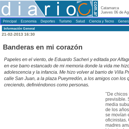
Catamarca
Jueves 06 de Ag
Principal
Economia
Deportes
Turismo
Salud
Ciencia y Tecno
Genera
Información General
21-02-2013 16:30
Banderas en mi corazón
Papeles en el viento, de Eduardo Sacheri y editada por Alfag
en ese barro estancado de mi memoria donde la vida me hizo 
adolescencia y la infancia. Me hizo volver al barrio de Villa P
calle San Juan, a la plaza Pueyrredón, a los amigos con los
creciendo, definiéndonos como personas.
"De chicos
previsible.
media subu
de los años
se movían 
oficinistas.
madres ama