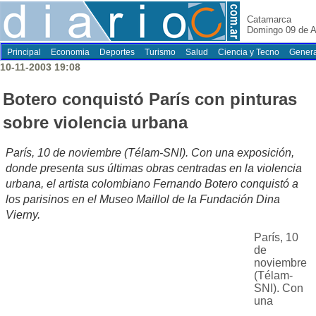
Catamarca
Domingo 09 de A
Principal
Economia
Deportes
Turismo
Salud
Ciencia y Tecno
Genera
10-11-2003 19:08
Botero conquistó París con pinturas
sobre violencia urbana
París, 10 de noviembre (Télam-SNI). Con una exposición,
donde presenta sus últimas obras centradas en la violencia
urbana, el artista colombiano Fernando Botero conquistó a
los parisinos en el Museo Maillol de la Fundación Dina
Vierny.
París, 10
de
noviembre
(Télam-
SNI). Con
una