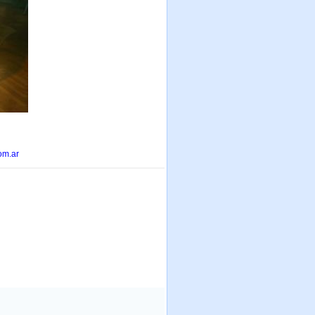
om.ar