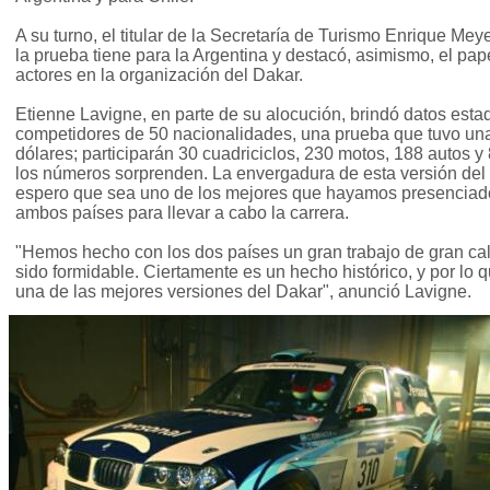
A su turno, el titular de la Secretaría de Turismo Enrique Mey
la prueba tiene para la Argentina y destacó, asimismo, el pape
actores en la organización del Dakar.
Etienne Lavigne, en parte de su alocución, brindó datos estad
competidores de 50 nacionalidades, una prueba que tuvo una
dólares; participarán 30 cuadriciclos, 230 motos, 188 autos 
los números sorprenden. La envergadura de esta versión del
espero que sea uno de los mejores que hayamos presenciado
ambos países para llevar a cabo la carrera.
"Hemos hecho con los dos países un gran trabajo de gran cali
sido formidable. Ciertamente es un hecho histórico, y por lo
una de las mejores versiones del Dakar", anunció Lavigne.