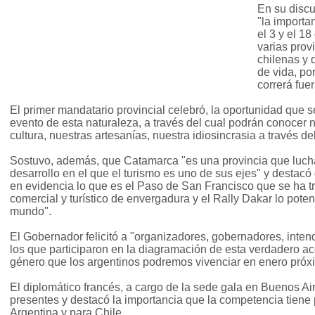
En su discu
"la importa
el 3 y el 1
varias prov
chilenas y 
de vida, po
correrá fuer
El primer mandatario provincial celebró, la oportunidad que 
evento de esta naturaleza, a través del cual podrán conocer n
cultura, nuestras artesanías, nuestra idiosincrasia a través d
Sostuvo, además, que Catamarca "es una provincia que lucha
desarrollo en el que el turismo es uno de sus ejes" y destac
en evidencia lo que es el Paso de San Francisco que se ha t
comercial y turístico de envergadura y el Rally Dakar lo poten
mundo".
El Gobernador felicitó a "organizadores, gobernadores, inten
los que participaron en la diagramación de esta verdadero ac
género que los argentinos podremos vivenciar en enero próx
El diplomático francés, a cargo de la sede gala en Buenos Air
presentes y destacó la importancia que la competencia tiene
Argentina y para Chile.