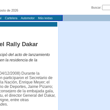
Buscar:
osto de 2026
l
Cartelera
Automotor
Más leidas
el Rally Dakar
cipó del acto de lanzamiento
en la residencia de la
04/12/2008) Durante la
n participaron el Secretario de
la Nación, Enrique Meyer; el
io de Deportes, Jaime Pizarro;
 consejero de la embajada gala,
tu, el director General del Dakar,
igne, entre otras
ades.