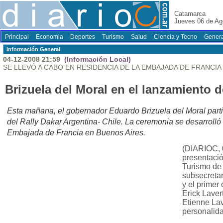
Catamarca
Jueves 06 de Ag
Principal
Economia
Deportes
Turismo
Salud
Ciencia y Tecno
Genera
Información General
04-12-2008 21:59
(Información Local)
SE LLEVÓ A CABO EN RESIDENCIA DE LA EMBAJADA DE FRANCIA
Brizuela del Moral en el lanzamiento d
Esta mañana, el gobernador Eduardo Brizuela del Moral parti
del Rally Dakar Argentina- Chile. La ceremonia se desarrolló 
Embajada de Francia en Buenos Aires.
(DIARIOC, 
presentació
Turismo de 
subsecretar
y el primer
Erick Laver
Etienne Lav
personalid