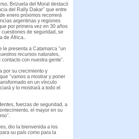
rso, Brizuela del Moral destacó
ncia del Rally Dakar" que entre
8 de enero próximos recorrerá
incias argentinas y regiones
que por primera vez en 30 años
r cuestiones de seguridad, se
a de África..
se le presenta a Catamarca "un
uestros recursos naturales,
el contacto con nuestra gente".
 por su crecimiento y
ó que "vamos a mostrar y poner
ransformado en un vínculo
ciará y lo mostrará a todo el
dentes, fuerzas de seguridad, a
ontecimiento, el mayor en su
imo".
es, dio la bienvenida a los
 para su país como para la