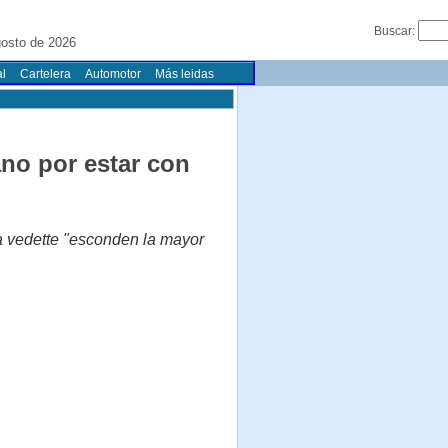
Buscar:
osto de 2026
l
Cartelera
Automotor
Más leidas
ano por estar con
la vedette "esconden la mayor