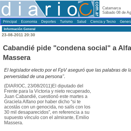
Catamarca
Sábado 08 de Ag
Principal
Economia
Deportes
Turismo
Salud
Ciencia y Tecno
Genera
Información General
23-08-2011 20:30
Cabandié pide "condena social" a Alf
Massera
El legislador electo por el FpV aseguró que las palabras de 
perversidad de una persona".
(DIARIOC, 23/08/2011)El diputado del
Frente para la Victoria y nieto recuperado,
Juan Cabandié, cuestionó este martes a
Graciela Alfano por haber dicho “si te
acostás con un genocida, no salís con los
30 mil desaparecidos”, en referencia a su
supuesto vínculo con el almirante, Emilio
Massera.