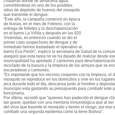
chatarras donde se almacena agua,
convirtiéndose en uno de los posibles
sitios de depósito de huevos del mosquito
que transmite el dengue.
“Este año, la campaña comenzó en época
de lluvias, en el mes de Febrero, con la
entrega de folletos y la deschatarrización
en el barrio La Viñita y después en las 920
Viviendas, es entonces cuando se dio el
primer caso sospechoso de dengue y de
inmediato hemos trasladado el operativo al
barrio Eva Perón”, explicó la secretaria de Salud de la comuna
aseguró que esta tarea no se ha dejado de realizar desde ese
municipalidad ha aportado 2 camiones para deschatarrización
reciclado de la basura y la limpieza de los arroyos que se enc
escavadoras y camiones.
“Es importante que los vecinos cooperen con la limpieza, el d
mosquito se reproduce en los domicilios y vive en los lugar
pica durante todo el día, descansa junto al hombre y deposit
municipio esta gastando su presupuesto para combatir este p
funcionaria.
Por último, recordó que “quienes han padecido el dengue cl
tan grave, quedan con una memoria inmunológica que al ser p
del virus que trasmite el mosquito y tienen el riesgo, por eso 
combatir una segunda epidemia como la tiene Bolivia”.