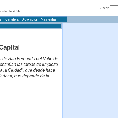
Buscar:
gosto de 2026
l
Cartelera
Automotor
Más leidas
Capital
d de San Fernando del Valle de
ntinúan las tareas de limpieza
pia la Ciudad”, que desde hace
udadana, que depende de la