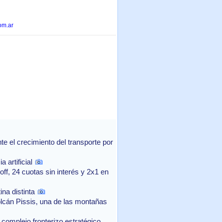
om.ar
 el crecimiento del transporte por
 artificial
f, 24 cuotas sin interés y 2x1 en
na distinta
lcán Pissis, una de las montañas
complejo fronterizo estratégico