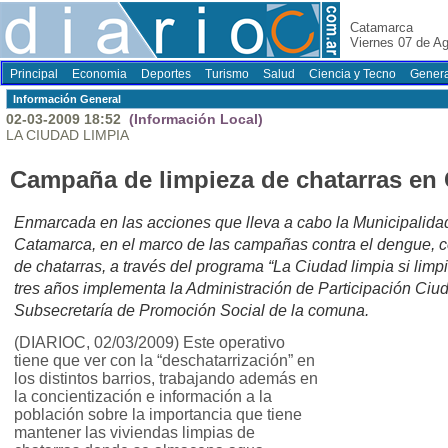
Catamarca
Viernes 07 de A
Principal
Economia
Deportes
Turismo
Salud
Ciencia y Tecno
Genera
Información General
02-03-2009 18:52
(Información Local)
LA CIUDAD LIMPIA
Campaña de limpieza de chatarras en 
Enmarcada en las acciones que lleva a cabo la Municipalida
Catamarca, en el marco de las campañas contra el dengue, co
de chatarras, a través del programa “La Ciudad limpia si lim
tres años implementa la Administración de Participación Ci
Subsecretaría de Promoción Social de la comuna.
(DIARIOC, 02/03/2009) Este operativo
tiene que ver con la “deschatarrización” en
los distintos barrios, trabajando además en
la concientización e información a la
población sobre la importancia que tiene
mantener las viviendas limpias de