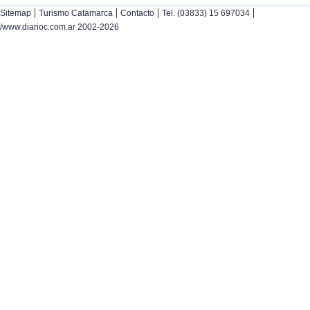
|
|
|
|
Sitemap
Turismo Catamarca
Contacto
Tel. (03833) 15 697034
/www.diarioc.com.ar 2002-2026