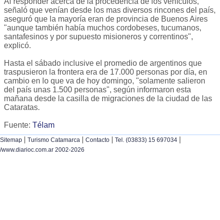
Al responder acerca de la procedencia de los vehículos,
señaló que venían desde los mas diversos rincones del país,
aseguró que la mayoría eran de provincia de Buenos Aires
"aunque también había muchos cordobeses, tucumanos,
santafesinos y por supuesto misioneros y correntinos",
explicó.
Hasta el sábado inclusive el promedio de argentinos que
traspusieron la frontera era de 17.000 personas por día, en
cambio en lo que va de hoy domingo, "solamente salieron
del país unas 1.500 personas", según informaron esta
mañana desde la casilla de migraciones de la ciudad de las
Cataratas.
Fuente:
Télam
|
|
|
|
Sitemap
Turismo Catamarca
Contacto
Tel. (03833) 15 697034
/www.diarioc.com.ar 2002-2026