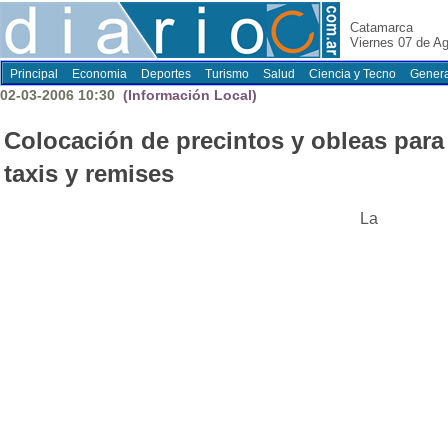
Catamarca
Viernes 07 de A
Principal
Economia
Deportes
Turismo
Salud
Ciencia y Tecno
Genera
02-03-2006 10:30
(Información Local)
Colocación de precintos y obleas para
taxis y remises
La