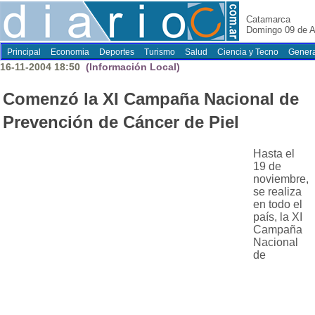
Catamarca
Domingo 09 de A
Principal
Economia
Deportes
Turismo
Salud
Ciencia y Tecno
Genera
16-11-2004 18:50
(Información Local)
Comenzó la XI Campaña Nacional de
Prevención de Cáncer de Piel
Hasta el
19 de
noviembre,
se realiza
en todo el
país, la XI
Campaña
Nacional
de