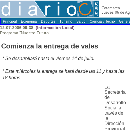
Catamarca
Jueves 06 de Ag
Principal
Economia
Deportes
Turismo
Salud
Ciencia y Tecno
Genera
12-07-2006 09:38
(Información Local)
Programa "Nuestro Futuro"
Comienza la entrega de vales
* Se desarrollará hasta el viernes 14 de julio.
* Este miércoles la entrega se hará desde las 11 y hasta las
18 horas.
La
Secretaría
de
Desarrollo
Social a
través de
la
Dirección
Provincial