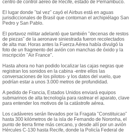
centro de control aéreo de Recife, estado de Pernambuco.
El lugar donde "tal vez" cayó el Airbus está en aguas
jurisdiccionales de Brasil que contornan el archipiélago San
Pedro y San Pablo.
El portavoz militar adelantó que también "decenas de restos
de piezas" de la aeronave siniestrada fueron recolectados
de alta mar. Horas antes la Fuerza Aérea había divulgó la
foto de un fragmento del avión con manchas de óxido y la
inscripción "Air France".
Hasta ahora no han podido localizar las cajas negras que
registran los sonidos en la cabina -entre ellos las
conversaciones de los pilotos- y los datos del vuelo, que
podrían estar a unos 3.000 metros de profundidad.
A pedido de Francia, Estados Unidos enviará equipos
submarinos de alta tecnología para rastrear el aparato, clave
para entender los motivos de la catástrofe aérea.
Los cadáveres serán llevados por la Fragata "Constituicao"
hasta 300 kilómetros de la isla de Fernando de Noronha, el
punto de tierra firme más cercano, y desde allí por un avión
Hércules C-130 hasta Recife, donde la Policía Federal de