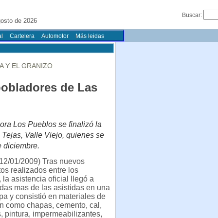
Buscar:
gosto de 2026
l
Cartelera
Automotor
Más leidas
A Y EL GRANIZO
pobladores de Las
ora Los Pueblos se finalizó la
 Tejas, Valle Viejo, quienes se
e diciembre.
12/01/2009) Tras nuevos
os realizados entre los
la asistencia oficial llegó a
das mas de las asistidas en una
pa y consistió en materiales de
ón como chapas, cemento, cal,
 pintura, impermeabilizantes,