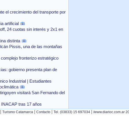
 el crecimiento del transporte por
 artificial
f, 24 cuotas sin interés y 2x1 en
na distinta
lcán Pissis, una de las montañas
complejo fronterizo estratégico
as: gobierno presenta plan de
ico Industrial | Estudiantes
oclimática
rtirigoyen visitará San Fernando del
o a INACAP tras 17 años
|
|
|
|
Turismo Catamarca
Contacto
Tel. (03833) 15 697034
/www.diarioc.com.ar 