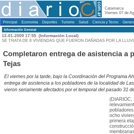
Catamarca
Viernes 07 de A
Principal
Economia
Deportes
Turismo
Salud
Ciencia y Tecno
Genera
Información General
12-01-2009 17:55
(Información Local)
SE TRATA DE 8 VIVIENDAS QUE FUERON DAÑADAS POR LA LLUVI
Completaron entrega de asistencia a 
Tejas
El viernes por la tarde, bajo la Coordinación del Programa Ah
entrega de asistencia a los pobladores de la localidad de Las
vieron seriamente afectados por el temporal del pasado 31 d
(DIARIOC, 
relevamient
pobladores, 
ocho vivien
primera eta
construcci
membranas,