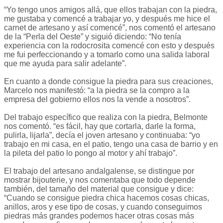
“Yo tengo unos amigos allá, que ellos trabajan con la piedra,
me gustaba y comencé a trabajar yo, y después me hice el
carnet de artesano y así comencé”, nos comentó el artesano
de la “Perla del Oeste” y siguió diciendo: “No tenía
experiencia con la rodocrosita comencé con esto y después
me fui perfeccionando y a tomarlo como una salida laboral
que me ayuda para salir adelante”.
En cuanto a donde consigue la piedra para sus creaciones,
Marcelo nos manifestó: “a la piedra se la compro a la
empresa del gobierno ellos nos la vende a nosotros”.
Del trabajo específico que realiza con la piedra, Belmonte
nos comentó. “es fácil, hay que cortarla, darle la forma,
pulirla, lijarla”, decía el joven artesano y continuaba: “yo
trabajo en mi casa, en el patio, tengo una casa de barrio y en
la pileta del patio lo pongo al motor y ahí trabajo”.
El trabajo del artesano andalgalense, se distingue por
mostrar bijouterie, y nos comentaba que todo depende
también, del tamaño del material que consigue y dice:
“Cuando se consigue piedra chica hacemos cosas chicas,
anillos, aros y ese tipo de cosas, y cuando conseguimos
piedras más grandes podemos hacer otras cosas más