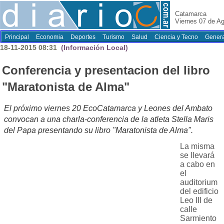
Catamarca
Viernes 07 de A
Principal
Economia
Deportes
Turismo
Salud
Ciencia y Tecno
Genera
18-11-2015 08:31
(Información Local)
Conferencia y presentacion del libro
"Maratonista de Alma"
El próximo viernes 20 EcoCatamarca y Leones del Ambato
convocan a una charla-conferencia de la atleta Stella Maris
del Papa presentando su libro "Maratonista de Alma".
La misma
se llevará
a cabo en
el
auditorium
del edificio
Leo III de
calle
Sarmiento