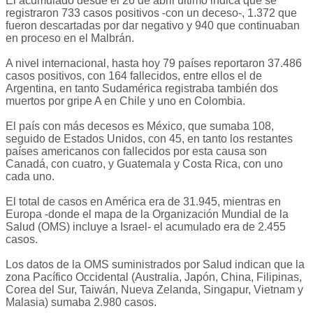
El acumulado desde el 26 de abril último indica que se
registraron 733 casos positivos -con un deceso-, 1.372 que
fueron descartadas por dar negativo y 940 que continuaban
en proceso en el Malbrán.
A nivel internacional, hasta hoy 79 países reportaron 37.486
casos positivos, con 164 fallecidos, entre ellos el de
Argentina, en tanto Sudamérica registraba también dos
muertos por gripe A en Chile y uno en Colombia.
El país con más decesos es México, que sumaba 108,
seguido de Estados Unidos, con 45, en tanto los restantes
países americanos con fallecidos por esta causa son
Canadá, con cuatro, y Guatemala y Costa Rica, con uno
cada uno.
El total de casos en América era de 31.945, mientras en
Europa -donde el mapa de la Organización Mundial de la
Salud (OMS) incluye a Israel- el acumulado era de 2.455
casos.
Los datos de la OMS suministrados por Salud indican que la
zona Pacífico Occidental (Australia, Japón, China, Filipinas,
Corea del Sur, Taiwán, Nueva Zelanda, Singapur, Vietnam y
Malasia) sumaba 2.980 casos.