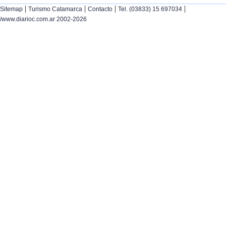
|
|
|
|
Sitemap
Turismo Catamarca
Contacto
Tel. (03833) 15 697034
/www.diarioc.com.ar 2002-2026