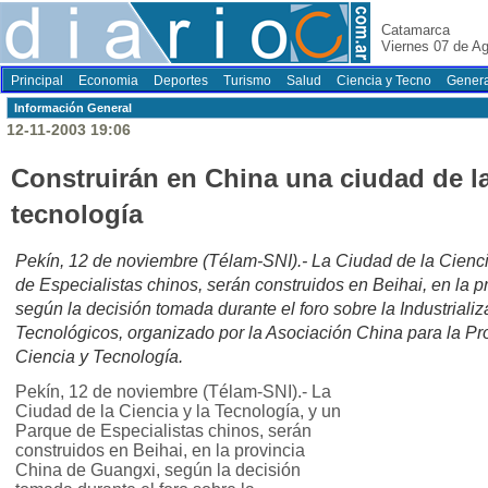
Catamarca
Viernes 07 de A
Principal
Economia
Deportes
Turismo
Salud
Ciencia y Tecno
Genera
Información General
12-11-2003 19:06
Construirán en China una ciudad de la
tecnología
Pekín, 12 de noviembre (Télam-SNI).- La Ciudad de la Cienci
de Especialistas chinos, serán construidos en Beihai, en la 
según la decisión tomada durante el foro sobre la Industrializ
Tecnológicos, organizado por la Asociación China para la Pr
Ciencia y Tecnología.
Pekín, 12 de noviembre (Télam-SNI).- La
Ciudad de la Ciencia y la Tecnología, y un
Parque de Especialistas chinos, serán
construidos en Beihai, en la provincia
China de Guangxi, según la decisión