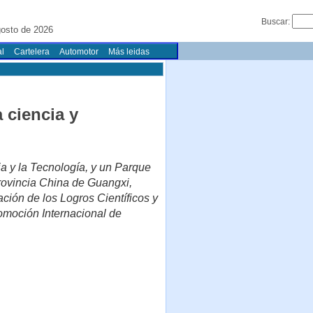
Buscar:
gosto de 2026
l
Cartelera
Automotor
Más leidas
 ciencia y
a y la Tecnología, y un Parque
provincia China de Guangxi,
ación de los Logros Científicos y
omoción Internacional de