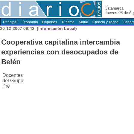
Catamarca
Jueves 06 de Ag
Principal
Economia
Deportes
Turismo
Salud
Ciencia y Tecno
Genera
20-12-2007 09:42
(Información Local)
Cooperativa capitalina intercambia
experiencias con desocupados de
Belén
Docentes
del Grupo
Pre