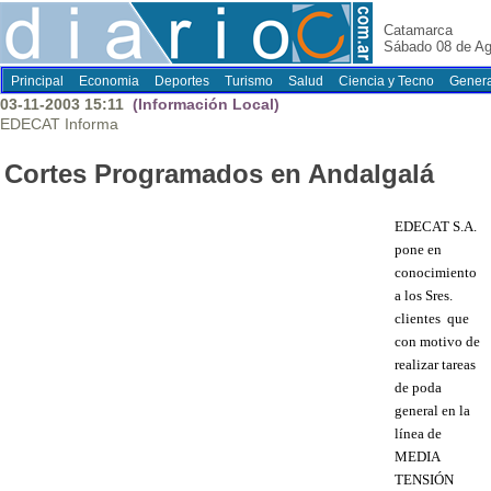
Catamarca
Sábado 08 de Ag
Principal
Economia
Deportes
Turismo
Salud
Ciencia y Tecno
Genera
03-11-2003 15:11
(Información Local)
EDECAT Informa
Cortes Programados en Andalgalá
EDECAT S.A.
pone en
conocimiento
a los Sres.
clientes
que
con motivo de
realizar tareas
de poda
general en la
línea de
MEDIA
TENSIÓN