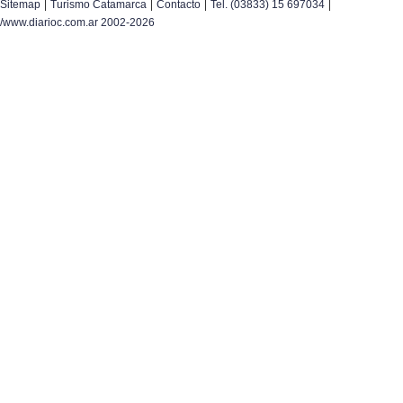
|
|
|
|
Sitemap
Turismo Catamarca
Contacto
Tel. (03833) 15 697034
/www.diarioc.com.ar 2002-2026