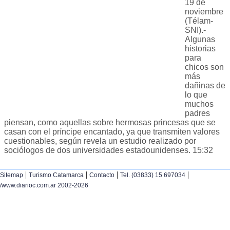
19 de
noviembre
(Télam-
SNI).-
Algunas
historias
para
chicos son
más
dañinas de
lo que
muchos
padres
piensan, como aquellas sobre hermosas princesas que se
casan con el príncipe encantado, ya que transmiten valores
cuestionables, según revela un estudio realizado por
sociólogos de dos universidades estadounidenses. 15:32
|
|
|
|
Sitemap
Turismo Catamarca
Contacto
Tel. (03833) 15 697034
/www.diarioc.com.ar 2002-2026