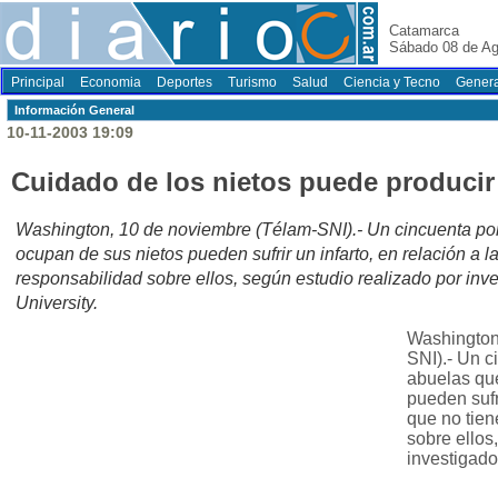
Catamarca
Sábado 08 de Ag
Principal
Economia
Deportes
Turismo
Salud
Ciencia y Tecno
Genera
Información General
10-11-2003 19:09
Cuidado de los nietos puede producir 
Washington, 10 de noviembre (Télam-SNI).- Un cincuenta por
ocupan de sus nietos pueden sufrir un infarto, en relación a 
responsabilidad sobre ellos, según estudio realizado por inv
University.
Washington
SNI).- Un c
abuelas qu
pueden sufri
que no tie
sobre ellos
investigado