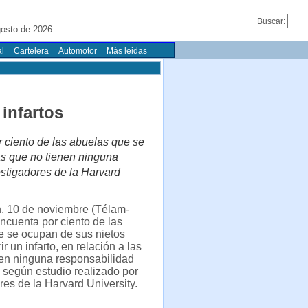
Buscar:
osto de 2026
l
Cartelera
Automotor
Más leidas
infartos
 ciento de las abuelas que se
las que no tienen ninguna
estigadores de la Harvard
, 10 de noviembre (Télam-
incuenta por ciento de las
e se ocupan de sus nietos
r un infarto, en relación a las
nen ninguna responsabilidad
, según estudio realizado por
res de la Harvard University.