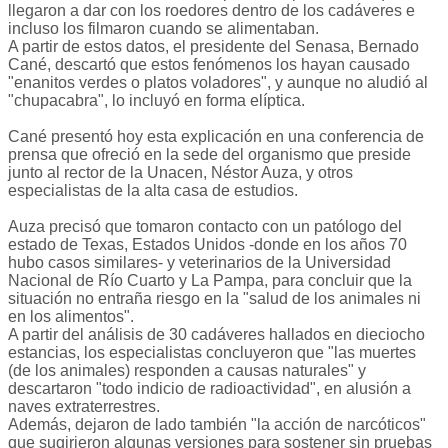
llegaron a dar con los roedores dentro de los cadáveres e
incluso los filmaron cuando se alimentaban.
A partir de estos datos, el presidente del Senasa, Bernado
Cané, descartó que estos fenómenos los hayan causado
"enanitos verdes o platos voladores", y aunque no aludió al
"chupacabra", lo incluyó en forma elíptica.
Cané presentó hoy esta explicación en una conferencia de
prensa que ofreció en la sede del organismo que preside
junto al rector de la Unacen, Néstor Auza, y otros
especialistas de la alta casa de estudios.
Auza precisó que tomaron contacto con un patólogo del
estado de Texas, Estados Unidos -donde en los años 70
hubo casos similares- y veterinarios de la Universidad
Nacional de Río Cuarto y La Pampa, para concluir que la
situación no entraña riesgo en la "salud de los animales ni
en los alimentos".
A partir del análisis de 30 cadáveres hallados en dieciocho
estancias, los especialistas concluyeron que "las muertes
(de los animales) responden a causas naturales" y
descartaron "todo indicio de radioactividad", en alusión a
naves extraterrestres.
Además, dejaron de lado también "la acción de narcóticos"
que sugirieron algunas versiones para sostener sin pruebas