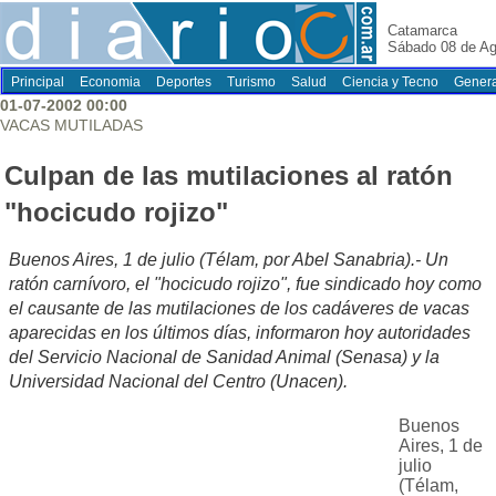
Catamarca
Sábado 08 de Ag
Principal
Economia
Deportes
Turismo
Salud
Ciencia y Tecno
Genera
01-07-2002 00:00
VACAS MUTILADAS
Culpan de las mutilaciones al ratón
"hocicudo rojizo"
Buenos Aires, 1 de julio (Télam, por Abel Sanabria).- Un
ratón carnívoro, el "hocicudo rojizo", fue sindicado hoy como
el causante de las mutilaciones de los cadáveres de vacas
aparecidas en los últimos días, informaron hoy autoridades
del Servicio Nacional de Sanidad Animal (Senasa) y la
Universidad Nacional del Centro (Unacen).
Buenos
Aires, 1 de
julio
(Télam,