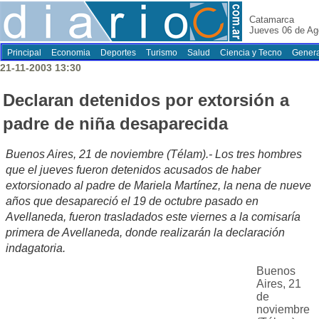
Catamarca
Jueves 06 de Ag
Principal
Economia
Deportes
Turismo
Salud
Ciencia y Tecno
Genera
21-11-2003 13:30
Declaran detenidos por extorsión a
padre de niña desaparecida
Buenos Aires, 21 de noviembre (Télam).- Los tres hombres
que el jueves fueron detenidos acusados de haber
extorsionado al padre de Mariela Martínez, la nena de nueve
años que desapareció el 19 de octubre pasado en
Avellaneda, fueron trasladados este viernes a la comisaría
primera de Avellaneda, donde realizarán la declaración
indagatoria.
Buenos
Aires, 21
de
noviembre