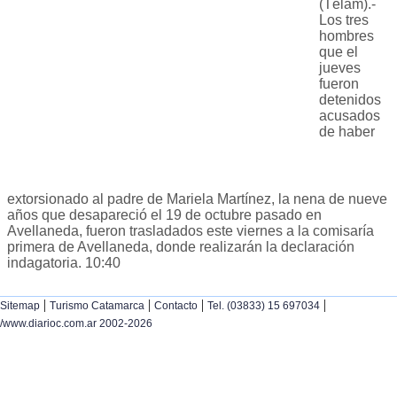
(Télam).-
Los tres
hombres
que el
jueves
fueron
detenidos
acusados
de haber
extorsionado al padre de Mariela Martínez, la nena de nueve
años que desapareció el 19 de octubre pasado en
Avellaneda, fueron trasladados este viernes a la comisaría
primera de Avellaneda, donde realizarán la declaración
indagatoria. 10:40
|
|
|
|
Sitemap
Turismo Catamarca
Contacto
Tel. (03833) 15 697034
/www.diarioc.com.ar 2002-2026